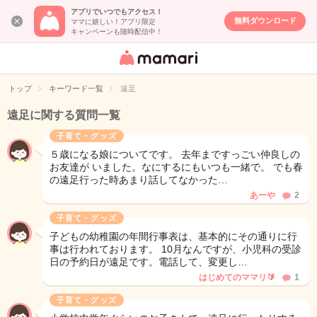
アプリでいつでもアクセス！
無料ダウンロード
ママに嬉しい！アプリ限定
キャンペーンも随時配信中！
女性専用匿名QA
アプリ・情報サ
トップ
キーワード一覧
遠足
イト
遠足に関する質問一覧
子育て・グッズ
５歳になる娘についてです。 去年まですっごい仲良しの
お友達が いました。なにするにもいつも一緒で。 でも春
の遠足行った時あまり話してなかった…
あーや
2
子育て・グッズ
子どもの幼稚園の年間行事表は、基本的にその通りに行
事は行われております。 10月なんですが、小児科の受診
日の予約日が遠足です。電話して、変更し…
はじめてのママリ🔰
1
子育て・グッズ