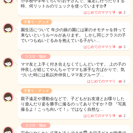
小学校中学年ぐらいのお子さんで、遠足に行ったりする
時、何リットルのリュックを使っていますか❓
はじめてのママリ🔰
2
子育て・グッズ
園生活について 年少の娘の園には家のオモチャを持って
来ないというルールがあります。 しかし同じクラスの子
でいつもぬいぐるみを抱えている子がい…
はじめてのママリ🔰
3
ココロ・悩み
ママ友と上手く付き合えなくてしんどいです。 上の子の
仲良しが総じてやんちゃでママも派手な方ばかりで、気
づいた時には私以外仲良しママ友グループ…
はじめてのママリ
2
子育て・グッズ
親子遠足や運動会などで、子どもがお友達とお喋りした
り遊んだり姿を勝手に撮るのってありですか？😓 『写真
撮るよ！こっち向いて！』ではなく自然な…
はじめてのママリ🔰
2
ココロ・悩み