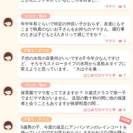
士さんにブチギレているところを目撃し…
ママリ
5
ココロ・悩み
年中年長ぐらいで特定の仲良い子がおらず、友達にもそ
こまで執着のないお子さんをお持ちのママさん、園行事
のときは子どもと2人きりって感じですか？…
ママリ
3
子育て・グッズ
子供の水筒の容量何がいいですか⁉️ 今年少なんですけ
ど、 そろそろストロータイプの水筒から直飲みタイプに
変えようと思っています。 「大は小を兼…
はじめてのママリ🔰
7
ココロ・悩み
保育園でママ友ってできますか？ ０歳児クラスで第一子
でまだママ友がいません。 送迎の数十秒の間に他の保護
者と会うこともありますが挨拶程度の関…
はじめてのママリ🔰
6
未回答
子育て・グッズ
5歳男の子、今度の遠足にアンパンマンのレインコートを
持っていくのですが笑われたりしますかね？💦(雨が降ら