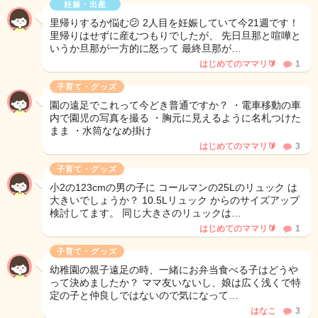
妊娠・出産
里帰りするか悩む😕 2人目を妊娠していて今21週です！
里帰りはせずに産むつもりでしたが、 先日旦那と喧嘩と
いうか旦那が一方的に怒って 最終旦那が…
はじめてのママリ🔰
1
子育て・グッズ
園の遠足でこれって今どき普通ですか？ ・電車移動の車
内で園児の写真を撮る ・胸元に見えるように名札つけた
まま ・水筒ななめ掛け
はじめてのママリ🔰
3
子育て・グッズ
小2の123cmの男の子に コールマンの25Lのリュック は
大きいでしょうか？ 10.5Lリュック からのサイズアップ
検討してます。 同じ大きさのリュックは…
はじめてのママリ🔰
1
子育て・グッズ
幼稚園の親子遠足の時、一緒にお弁当食べる子はどうや
って決めましたか？ ママ友いないし、娘は広く浅くで特
定の子と仲良しではないので気になって…
はなこ
3