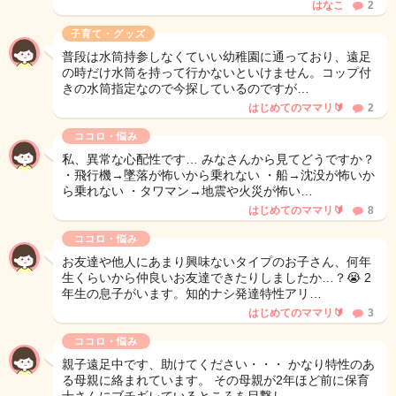
はなこ
2
子育て・グッズ
普段は水筒持参しなくていい幼稚園に通っており、遠足
の時だけ水筒を持って行かないといけません。コップ付
きの水筒指定なので今探しているのですが…
はじめてのママリ🔰
2
ココロ・悩み
私、異常な心配性です… みなさんから見てどうですか？
・飛行機→墜落が怖いから乗れない ・船→沈没が怖いか
ら乗れない ・タワマン→地震や火災が怖い…
はじめてのママリ🔰
8
ココロ・悩み
お友達や他人にあまり興味ないタイプのお子さん、何年
生くらいから仲良いお友達できたりしましたか…？😭 2
年生の息子がいます。知的ナシ発達特性アリ…
はじめてのママリ🔰
3
ココロ・悩み
親子遠足中です、助けてください・・・ かなり特性のあ
る母親に絡まれています。 その母親が2年ほど前に保育