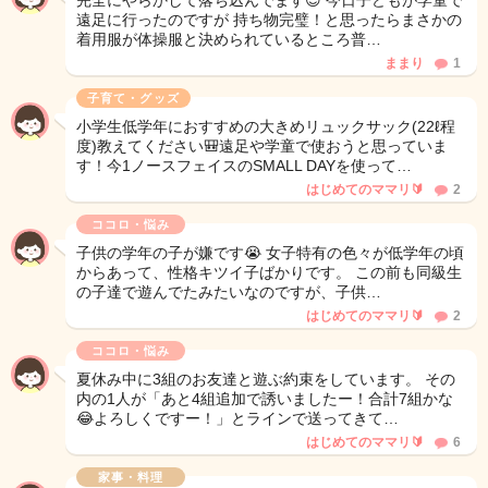
完全にやらかして落ち込んでます😇 今日子どもが学童で
遠足に行ったのですが 持ち物完璧！と思ったらまさかの
着用服が体操服と決められているところ普…
ままり
1
子育て・グッズ
小学生低学年におすすめの大きめリュックサック(22ℓ程
度)教えてください🎒遠足や学童で使おうと思っていま
す！今1ノースフェイスのSMALL DAYを使って…
はじめてのママリ🔰
2
ココロ・悩み
子供の学年の子が嫌です😭 女子特有の色々が低学年の頃
からあって、性格キツイ子ばかりです。 この前も同級生
の子達で遊んでたみたいなのですが、子供…
はじめてのママリ🔰
2
ココロ・悩み
夏休み中に3組のお友達と遊ぶ約束をしています。 その
内の1人が「あと4組追加で誘いましたー！合計7組かな
😂よろしくですー！」とラインで送ってきて…
はじめてのママリ🔰
6
家事・料理