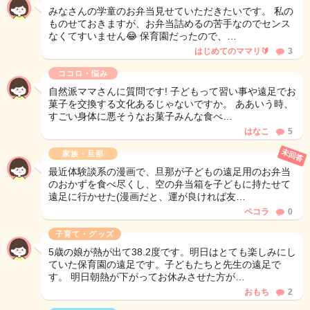
みなさんの学童のお弁当見せていただきたいです。 私の
ものせておきますが、お弁当詰めるの苦手なのでセンス
なくてすいません😂 保育園だったので、…
はじめてのママリ🔰
3
ココロ・悩み
自然派ママさんに質問です! 子どもって習い事や遠足でお
菓子を交換する文化あるじゃないですか。 ああいう時、
すごい身体に悪そうなお菓子みんな食べ…
はなこ
5
未回答
家族・旦那
最近体験談系の漫画で、旦那が子どもの遠足用のお弁当
のおかずを食べ尽くし、空の弁当箱を子どもに持たせて
遠足に行かせた(漫画だと、運が良ければ友…
ペコラ
0
子育て・グッズ
5歳の娘が熱が出て38.2度です。明日はとても楽しみにし
ていた保育園の遠足です。子どもたちと先生の遠足で
す。 明日朝熱が下がってお休みさせた方が…
おもち
2