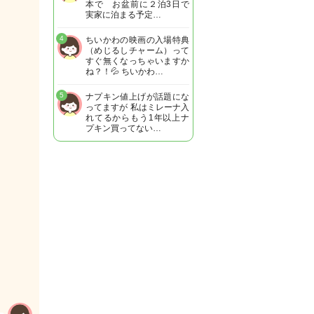
本で お盆前に２泊3日で
実家に泊まる予定…
4
ちいかわの映画の入場特典
（めじるしチャーム）って
すぐ無くなっちゃいますか
ね？！💦 ちいかわ…
5
ナプキン値上げが話題にな
ってますが 私はミレーナ入
れてるからもう1年以上ナ
プキン買ってない…