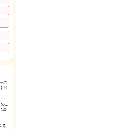
その
る🥹
とのこ
に決
くる