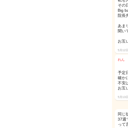
私も
その
Big 
院長
あま
聞い
お互
5月12
れん
予定日
確か
不安
お互
5月13
同じ
37
って