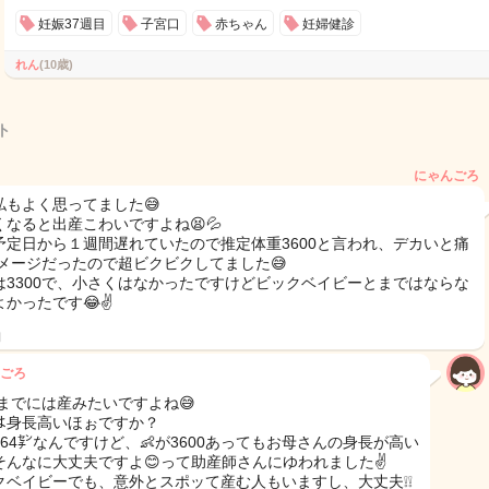
妊娠37週目
子宮口
赤ちゃん
妊婦健診
れん
(10歳)
ト
にゃんごろ
私もよく思ってました😅
くなると出産こわいですよね😫💦
予定日から１週間遅れていたので推定体重3600と言われ、デカいと痛
イメージだったので超ビクビクしてました😅
は3300で、小さくはなかったですけどビックベイビーとまではならな
よかったです😂✌
日
ごろ
0までには産みたいですよね😅
ﾝは身長高いほぉですか？
164㌢なんですけど、👶が3600あってもお母さんの身長が高い
そんなに大丈夫ですよ😊って助産師さんにゆわれました✌
クベイビーでも、意外とスポッて産む人もいますし、大丈夫❕❕