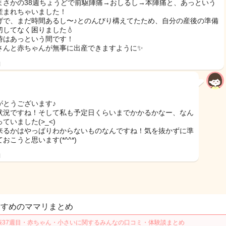
まさかの38週ちょうどで前駆陣痛→おしるし→本陣痛と、あっという
産まれちゃいました！
げで、まだ時間あるし〜♪とのんびり構えてたため、自分の産後の準備
切してなく困りました💧
時はあっという間です！
さんと赤ちゃんが無事に出産できますように✨
日
がとうございます♪
状況ですね！そして私も予定日くらいまでかかるかなー、なん
ていました(>_<)
来るかはやっぱりわからないものなんですね！気を抜かずに準
おこうと思います(*^^*)
日
すすめのママリまとめ
娠37週目・赤ちゃん・小さいに関するみんなの口コミ・体験談まとめ