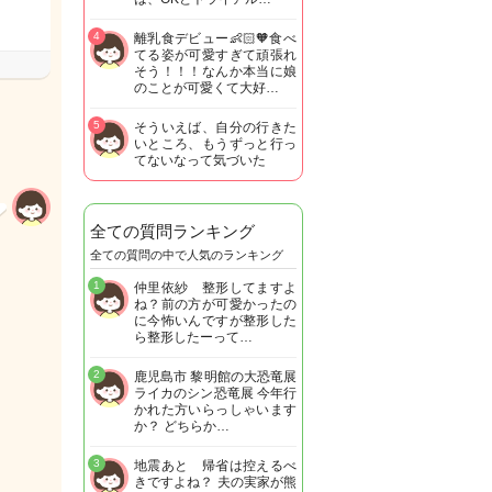
4
離乳食デビュー👶🏻🧡食べ
てる姿が可愛すぎて頑張れ
そう！！！なんか本当に娘
のことが可愛くて大好…
5
そういえば、自分の行きた
いところ、もうずっと行っ
てないなって気づいた
全ての質問ランキング
全ての質問の中で人気のランキング
1
仲里依紗 整形してますよ
ね？前の方が可愛かったの
に今怖いんですが整形した
ら整形したーって…
2
鹿児島市 黎明館の大恐竜展
ライカのシン恐竜展 今年行
かれた方いらっしゃいます
か？ どちらか…
3
地震あと 帰省は控えるべ
きですよね？ 夫の実家が熊