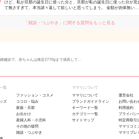
けど、私が旦那の誕生日に使った分と、旦那が私の誕生日に使った分が見
て無さすぎて、本当諸々返して欲しいと思ってしまう。 金額が勿体無い…
「雑談・つぶやき」に関する質問をもっと見る
妊婦健診で、赤ちゃんは推定2770gまで成長して…
一覧
ママリについて
ファッション・コスメ
ママリについて
運営会社
ッズ
ココロ・悩み
ブランドガイドライン
お問い合わ
家族・旦那
キーワード一覧
利用規約
お出かけ
カテゴリ一一覧
プライバシ
産婦人科・小児科
サイトマップ
特定商取引
その他の疑問
ママリコミ
雑談・つぶやき
ママリプレ
康