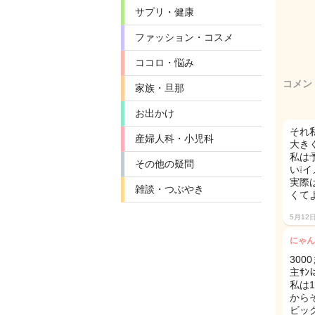
サプリ・健康
ファッション・コスメ
ココロ・悩み
コメン
家族・旦那
お出かけ
それ
産婦人科・小児科
大き
私は
その他の疑問
い❕
実際
雑談・つぶやき
くて
5月12
にゃん
300
主ｻ
私は
から
ビッ