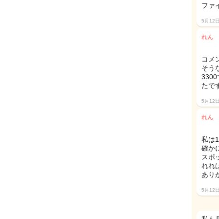
ファイ
5月12
れん
コメ
そう
33
たです
5月12
れん
私は1
確か
スポ
れれ
ありが
5月12