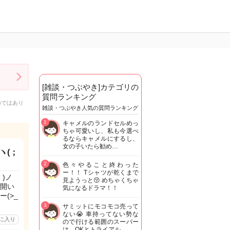
[雑談・つぶやき]カテゴリの
質問ランキング
のではあり
雑談・つぶやき人気の質問ランキング
1
キャメルのランドセルめっ
ちゃ可愛いし、私も今選べ
るならキャメルにするし、
女の子いたら勧め…
ヽ(；
2
色々やること終わった
ー！！ Tシャツが乾くまで
)ノ
見ようっと😚 めちゃくちゃ
開い
気になるドラマ！！
(>_
3
サミットにモコモコ売って
ない😭 車持ってない勢な
に入り
ので行ける範囲のスーパー
は、OKとトライアル…