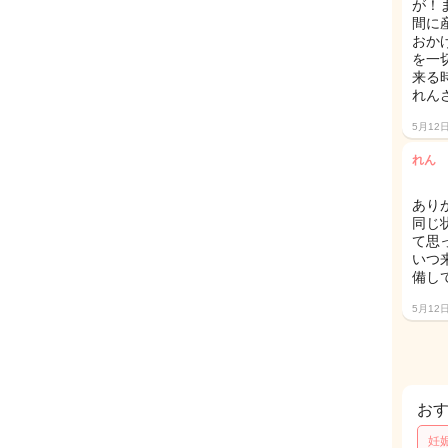
が！
間に
おか
を一
来る
れん
5月12
れん
あり
同じ
て思っ
いつ
備して
5月12
お
妊