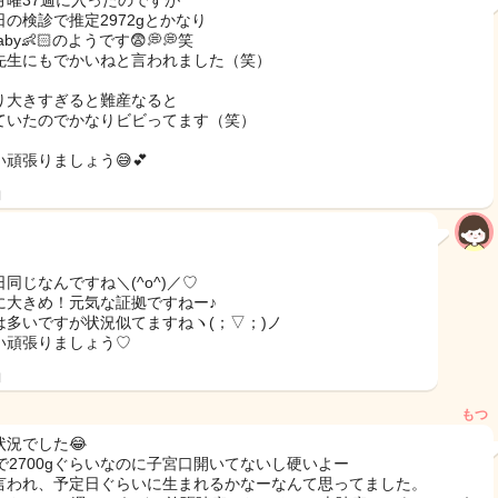
月曜37週に入ったのですが
日の検診で推定2972gとかなり
baby👶🏻のようです😨💭💭笑
先生にもでかいねと言われました（笑）
り大きすぎると難産なると
ていたのでかなりビビってます（笑）
い頑張りましょう😅💕
日
同じなんですね＼(^o^)／♡
に大きめ！元気な証拠ですねー♪
は多いですが状況似てますねヽ(；▽；)ノ
い頑張りましょう♡
日
もつ
状況でした😂
週で2700gぐらいなのに子宮口開いてないし硬いよー
言われ、予定日ぐらいに生まれるかなーなんて思ってました。