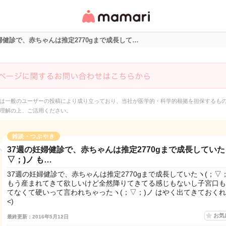
女性専用匿名QAアプ
リ・情報サイト
婦健診で、赤ちゃんは推定2770gまで成長して…
は一般のユーザーの投稿により成り立っており、当社が医学的・科学的根拠を担保するも
理解の上、ご活用ください。
雑談・つぶやき
37週の妊婦健診で、赤ちゃんは推定2770gまで成長していた
▽；)ノ も…
37週の妊婦健診で、赤ちゃんは推定2770gまで成長していたヽ(；▽；
もう産まれてきて欲しいけど全然降りてきてる感じもないし子宮口も
てなくて硬いって言われちゃったヽ(；▽；)ノ はやく出てきておくれー
<)
お気
最終更新：2016年5月12日