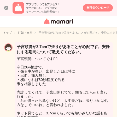
アプリでいつでもアクセス！
無料ダウンロード
ママに嬉しい！アプリ限定
キャンペーンも随時配信中！
女性専用匿名QA
アプリ・情報サ
トップ
妊娠・出産
子宮頸管が3.7cmで張りがあることが心配です。安静にす
イト
子宮頸管が3.7cmで張りがあることが心配です。安静
にする期間について教えてください。
子宮頸管についてです🙇‍♀️
今日26w検診で、
・張る事が多い、出勤した日は特に
・出血、痛み無し
・横になれば30秒程度で治る
事を相談しました
内診してくれて、子宮口閉じてて、頸管は3.7cmと言わ
れました。
「2cm切ったら危ないけど、大丈夫だね。張り止めは処
方なしでいいね」と言われました。
ネット見てると、3.7cmくらいでも短いみたいな話もあ