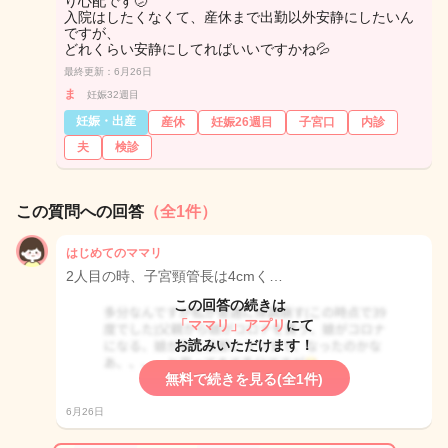
り心配です🫤
入院はしたくなくて、産休まで出勤以外安静にしたいん
ですが、
どれくらい安静にしてればいいですかね💦
最終更新：6月26日
ま
妊娠32週目
妊娠・出産
産休
妊娠26週目
子宮口
内診
夫
検診
この質問への回答
（全1件）
はじめてのママリ
2人目の時、子宮頸管長は4cmく…
この回答の続きは
「ママリ」アプリ
にて
お読みいただけます！
無料で続きを見る(全1件)
6月26日