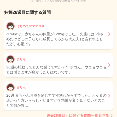
※一部プレミアム会員限定の機能もございます
妊娠26週目に関する質問
はじめてのママリ🔰
30w0dで、赤ちゃんの体重が1289gでした。 先生には｢小さ
めだけどこの子なりに成長してるから大丈夫｣と言われまし
たが、心配です…
まりも
26週の胎動ってどんな感じですか？？ ボコん、ウニョウニョ
とは感じますが痛かったりはないです。
まりも
26週 赤ちゃんお股を閉じてて性別わからずでした。わかるの
遅かった方いらっしゃいますか？精巣が良く見えないとのこ
とで何か異…
「妊娠26週目」に関する質問一覧を見る