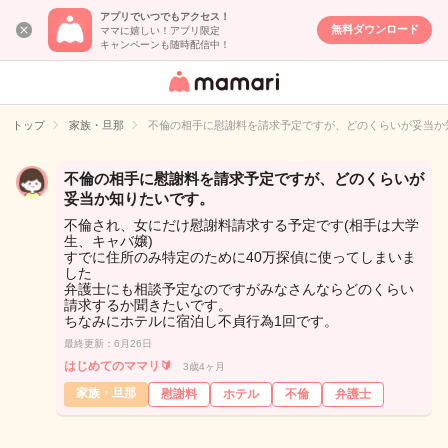
アプリでいつでもアクセス！
無料ダウンロード
ママに嬉しい！アプリ限定
キャンペーンも随時配信中！
女性専用匿名QA
アプリ・情報サ
トップ
家族・旦那
不倫の相手に慰謝料を請求予定ですが、どのくらいが妥当か
イト
不倫の相手に慰謝料を請求予定ですが、どのくらいが
妥当か知りたいです。
不倫され、女にだけ慰謝料請求する予定です(相手は大学
生、キャバ嬢)
すでに住所のみ特定のために40万探偵に使ってしまいま
した
弁護士にも相談予定なのですがみなさんならどのくらい
請求するか聞きたいです。
ちなみにホテルに宿泊し不貞行為1回です。
最終更新：6月26日
はじめてのママリ🔰
3歳4ヶ月
家族・旦那
慰謝料
ホテル
不倫
弁護士