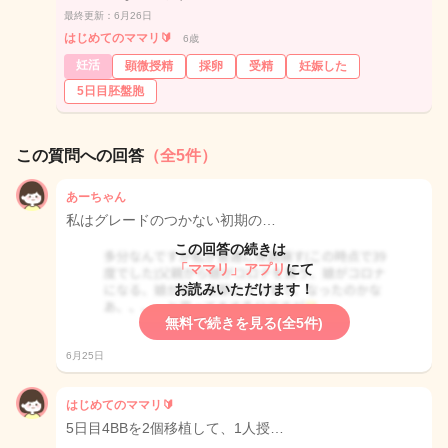
最終更新：6月26日
はじめてのママリ🔰
6歳
妊活
顕微授精
採卵
受精
妊娠した
5日目胚盤胞
この質問への回答
（全5件）
あーちゃん
私はグレードのつかない初期の…
この回答の続きは
「ママリ」アプリ
にて
お読みいただけます！
無料で続きを見る(全5件)
6月25日
はじめてのママリ🔰
5日目4BBを2個移植して、1人授…