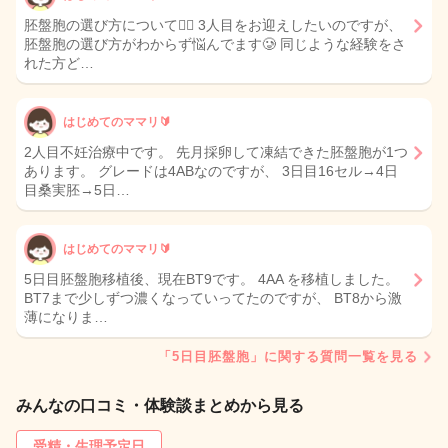
胚盤胞の選び方について🙂‍↕️ 3人目をお迎えしたいのですが、
胚盤胞の選び方がわからず悩んでます🥲 同じような経験をさ
れた方ど…
はじめてのママリ🔰
2人目不妊治療中です。 先月採卵して凍結できた胚盤胞が1つ
あります。 グレードは4ABなのですが、 3日目16セル→4日
目桑実胚→5日…
はじめてのママリ🔰
5日目胚盤胞移植後、現在BT9です。 4AA を移植しました。
BT7まで少しずつ濃くなっていってたのですが、 BT8から激
薄になりま…
「5日目胚盤胞」に関する質問一覧を見る
みんなの口コミ・体験談まとめから見る
受精・生理予定日