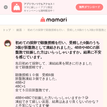
アプリでいつでもアクセス！
無料ダウンロード
ママに嬉しい！アプリ限定
キャンペーンも随時配信中！
女性専用匿名QA
アプリ・情報サ
トップ
妊活
初めての採卵で顕微授精を行い、受精した6個のうち3個が胚盤胞と
イト
初めての採卵で顕微授精を行い、受精した6個のうち
3個が胚盤胞として凍結されました。4BBや4BCの胚
盤胞で妊娠した方はいらっしゃいますか。結果に不安
を感じています。
先日初めて採卵して、凍結結果を聞きに行きました
全て顕微授精です。
顕微授精１０個 受精6個
胚盤胞凍結３個できました。
4BB×2
4BC×1
全て５日目胚盤胞です。
4BBや4BCで妊娠した方いらっしゃいますか？🥲
凍結できて嬉しい反面、結果はあまり良くないのかな？
と不安になってます😭