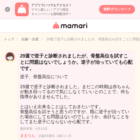
アプリでいつでもアクセス！
無料ダウンロード
ママに嬉しい！アプリ限定
キャンペーンも随時配信中！
女性専用匿名QA
アプリ・情報サ
トップ
妊娠・出産
29週で逆子と診断されましたが、骨盤高位を試すことに問
イト
29週で逆子と診断されましたが、骨盤高位を試すこ
とに問題はないでしょうか。逆子が治っていても心配
です。
逆子、骨盤高位について
29週で逆子と診断されました。まだこの時期は赤ちゃん
が動き回ってるので気にしなくていいとのことで、何も
指導がありませんでした。
とはいえ出来ることはしておきたいです。
骨盤高位を試そうと思うのですが、既に逆子が治ってい
た場合にしても問題はないのでしょうか。余計なことを
してまた逆子にならないか心配です。
最終更新：6月12日
ままりん
妊娠38週目, 1歳11ヶ月