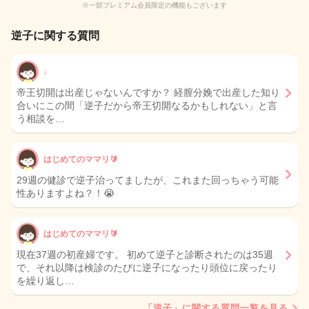
※一部プレミアム会員限定の機能もございます
逆子に関する質問
♩
帝王切開は出産じゃないんですか？ 経膣分娩で出産した知り
合いにこの間「逆子だから帝王切開なるかもしれない」と言
う相談を…
はじめてのママリ🔰
29週の健診で逆子治ってましたが、これまた回っちゃう可能
性ありますよね？！😭
はじめてのママリ🔰
現在37週の初産婦です。 初めて逆子と診断されたのは35週
で、それ以降は検診のたびに逆子になったり頭位に戻ったり
を繰り返し…
「逆子」に関する質問一覧を見る