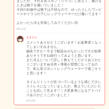
ましたが、それを長ズボン（リラコ）に変えて、履ける
ときは靴下を履いていました！
今回の妊娠中は靴下は不快なので、ゆったりしたワンピ
ースやリラコの下にレッグウォーマーだけ履いてます！
よかったら冷え対策してみてください😌
6月11日
ままりん
コメントありがとうございます！お返事遅くなっ
てしまいすみません。
鍼灸ですか！今まで馴染みがなかったですが効果
ありそうですね😆行ってみようと思います。
また冷えについて詳しく教えてくださりありがと
うございます🙏冷房＋薄着が習慣になってるの
で、私も長ズボン＋レッグウォーマーで過ごそう
と思います！
タイムリミットが近づいているような感じで少し
ストレスになっていましたが、教えていただいた
ことを試して見ます♡！大変参考になるアドバイ
スありがとうございました！
6月12日