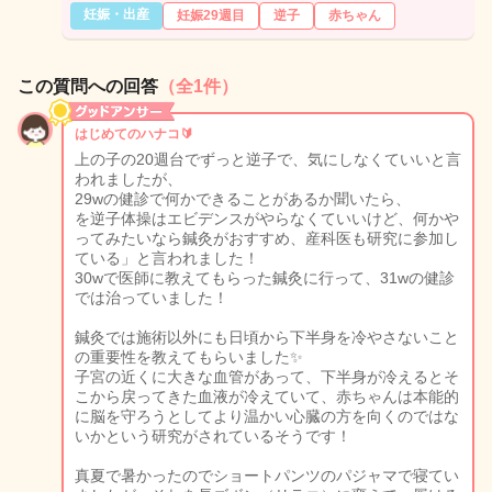
妊娠・出産
妊娠29週目
逆子
赤ちゃん
この質問への回答
（全1件）
はじめてのハナコ🔰
上の子の20週台でずっと逆子で、気にしなくていいと言
われましたが、
29wの健診で何かできることがあるか聞いたら、
を逆子体操はエビデンスがやらなくていいけど、何かや
ってみたいなら鍼灸がおすすめ、産科医も研究に参加し
ている」と言われました！
30wで医師に教えてもらった鍼灸に行って、31wの健診
では治っていました！
鍼灸では施術以外にも日頃から下半身を冷やさないこと
の重要性を教えてもらいました✨
子宮の近くに大きな血管があって、下半身が冷えるとそ
こから戻ってきた血液が冷えていて、赤ちゃんは本能的
に脳を守ろうとしてより温かい心臓の方を向くのではな
いかという研究がされているそうです！
真夏で暑かったのでショートパンツのパジャマで寝てい