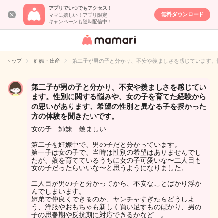
アプリでいつでもアクセス！
無料ダウンロード
ママに嬉しい！アプリ限定
キャンペーンも随時配信中！
女性専用匿名QA
アプリ・情報サ
トップ
妊娠・出産
第二子が男の子と分かり、不安や羨ましさを感じています。
イト
第二子が男の子と分かり、不安や羨ましさを感じてい
ます。性別に関する悩みや、女の子を育てた経験から
の思いがあります。希望の性別と異なる子を授かった
方の体験を聞きたいです。
女の子 姉妹 羨ましい
第二子を妊娠中で、男の子だと分かっています。
第一子は女の子で、当時は性別の希望はありませんでし
たが、娘を育てているうちに女の子可愛いな〜二人目も
女の子だったらいいな〜と思うようになりました。
二人目が男の子と分かってから、不安なことばかり浮か
んでしまいます。
姉弟で仲良くできるのか、ヤンチャすぎたらどうしよ
う、洋服やおもちゃも新しく買い足すものばかり、男の
子の思春期や反抗期に対応できるかなど…。