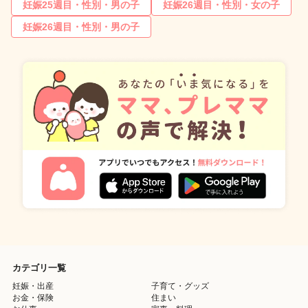
妊娠25週目・性別・男の子
妊娠26週目・性別・女の子
妊娠26週目・性別・男の子
カテゴリ一覧
妊娠・出産
子育て・グッズ
お金・保険
住まい