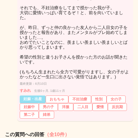
それでも、不妊治療をしてまで授かった我が子。
大切に愛情いっぱい育てるぞ！と、前を向いていまし
た。
が、昨日、ずっと仲の良かった友人から二人目女の子を
授かったと報告があり、またメンタルがブレ始めてしま
いました…。
おめでたいことなのに、羨ましい羨ましい羨ましいとば
かり思ってしまいます。
希望の性別と違うお子さんを授かった方のお話が聞きた
いです。
(もちろん生まれたら全力で可愛がりますし、女の子がよ
かったなど一生口に出さない覚悟ではあります。)
最終更新：6月10日
すみれ
生後0ヶ月, 1歳11ヶ月
妊娠・出産
おもちゃ
不妊治療
性別
女の子
妊娠中
男の子
洋服
二人目
愛情
反抗期
第二子
姉弟
この質問への回答
（全10件）