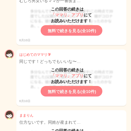
むしろ男女いるママが一番羨ま…
この回答の続きは
「ママリ」アプリ
にて
お読みいただけます！
無料で続きを見る(全10件)
6月10日
はじめてのママリ🔰
同じです！どっちでもいいな〜…
この回答の続きは
「ママリ」アプリ
にて
お読みいただけます！
無料で続きを見る(全10件)
6月10日
ままりん
仕方ないです。同姓が産まれて…
この回答の続きは