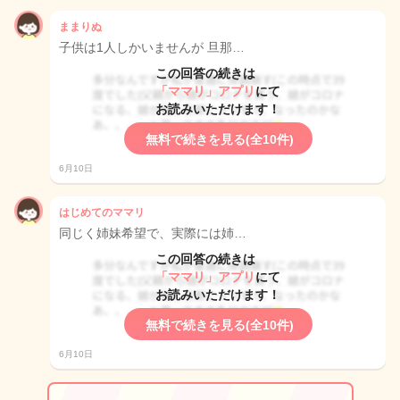
ままりぬ
子供は1人しかいませんが 旦那…
この回答の続きは
「ママリ」アプリ
にて
お読みいただけます！
無料で続きを見る(全10件)
6月10日
はじめてのママリ
同じく姉妹希望で、実際には姉…
この回答の続きは
「ママリ」アプリ
にて
お読みいただけます！
無料で続きを見る(全10件)
6月10日