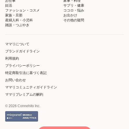
お仕事
家事・料理
妊活
サプリ・健康
ファッション・コスメ
ココロ・悩み
家族・旦那
お出かけ
産婦人科・小児科
その他の疑問
雑談・つぶやき
ママリについて
ブランドガイドライン
利用規約
プライバシーポリシー
特定商取引法に基づく表記
お問い合わせ
ママリコミュニティガイドライン
ママリプレミアムの解約
© 2026 Connehito Inc.