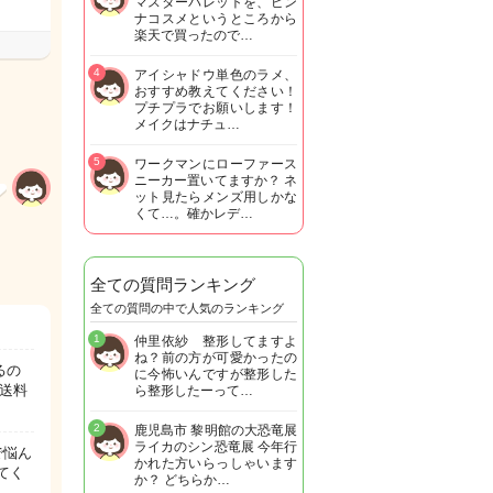
マスターパレットを、ピン
ナコスメというところから
楽天で買ったので…
4
アイシャドウ単色のラメ、
おすすめ教えてください！
プチプラでお願いします！
メイクはナチュ…
5
ワークマンにローファース
ニーカー置いてますか？ ネ
ット見たらメンズ用しかな
くて…。確かレデ…
全ての質問ランキング
全ての質問の中で人気のランキング
1
仲里依紗 整形してますよ
ね？前の方が可愛かったの
るの
に今怖いんですが整形した
送料
ら整形したーって…
2
鹿児島市 黎明館の大恐竜展
ライカのシン恐竜展 今年行
で悩ん
かれた方いらっしゃいます
てく
か？ どちらか…