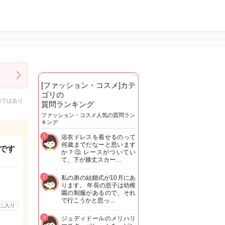
[ファッション・コスメ]カテ
ゴリの
のではあり
質問ランキング
ファッション・コスメ人気の質問ラン
キング
1
浴衣ドレスを着せるのって
何歳までだなーと思います
です
か？🤔 レースがついてい
て、下が膝丈スカー…
2
私の弟の結婚式が10月にあ
ります。 年長の息子は幼稚
園の制服があるので、それ
で行こうかと思っ…
に入り
3
ジュディドールのメリハリ