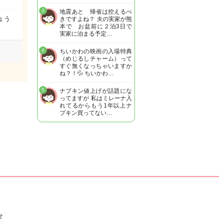
3
地震あと 帰省は控えるべ
ょう
きですよね？ 夫の実家が熊
本で お盆前に２泊3日で
実家に泊まる予定…
4
ちいかわの映画の入場特典
（めじるしチャーム）って
すぐ無くなっちゃいますか
ね？！💦 ちいかわ…
5
ナプキン値上げが話題にな
ってますが 私はミレーナ入
れてるからもう1年以上ナ
プキン買ってない…
せ