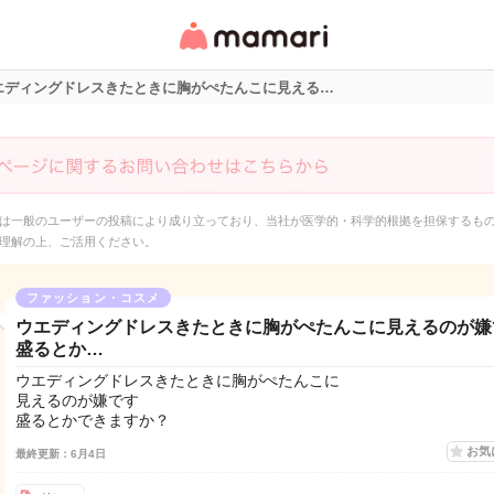
女性専用匿名QAアプ
リ・情報サイト
エディングドレスきたときに胸がぺたんこに見える…
は一般のユーザーの投稿により成り立っており、当社が医学的・科学的根拠を担保するも
理解の上、ご活用ください。
ファッション・コスメ
ウエディングドレスきたときに胸がぺたんこに見えるのが嫌
盛るとか…
ウエディングドレスきたときに胸がぺたんこに
見えるのが嫌です
盛るとかできますか？
お気
最終更新：6月4日