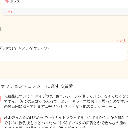
ドレス
こりす
ト
ママリ
ブラ付けてるとかですかね✨
ファッション・コスメ」に関する質問
化粧品について！ 今イプサの3色コンシーラを使っていてそろそろなくな
ですが、 近くの店舗がつぶれてしまい、ネットで買おうと思ったのですが
の数百円に渋っています...🤣 どうせネットなら他のコンシーラー…
鈴木奈々さんのLUNAっていうナイトブラって良いんですか？元から貧乳
でるのに授乳後もっとぺったんこに😱インスタの広告とかで色んなの流れ
るけど本当に効果のあるナイトブラはどれ！？笑