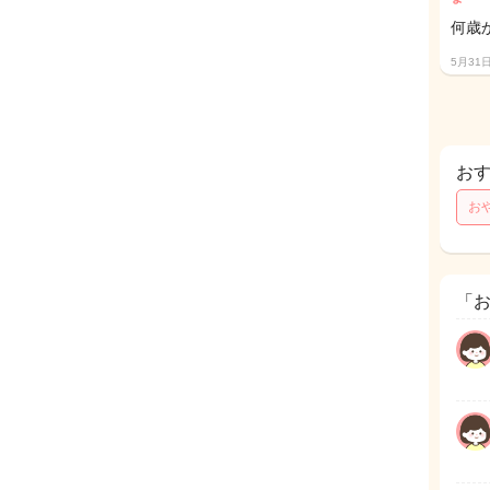
何歳
5月31
お
お
「