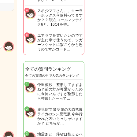
4
スポ少ママさん、、クーラ
ーボックス何個持ってます
か？？ 現在コールマンテイ
ク6と、16QTを持…
5
エアラブを買いたいのです
が主に車で使うので、シガ
ーソケットに繋ごうかと思
うのですがコード…
全ての質問ランキング
全ての質問の中で人気のランキング
1
仲里依紗 整形してますよ
ね？前の方が可愛かったの
に今怖いんですが整形した
ら整形したーって…
2
鹿児島市 黎明館の大恐竜展
ライカのシン恐竜展 今年行
かれた方いらっしゃいます
か？ どちらか…
3
地震あと 帰省は控えるべ