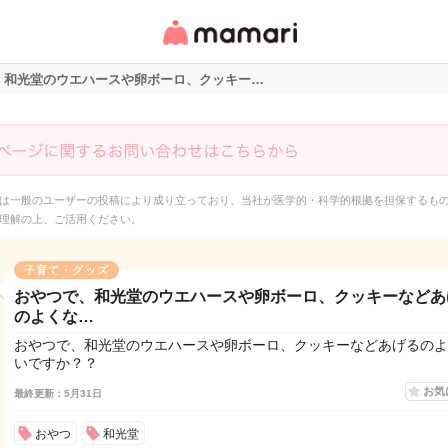
女性専用匿名QAアプ
リ・情報サイト
、和光堂のウエハースや卵ボーロ、クッキー…
は一般のユーザーの投稿により成り立っており、当社が医学的・科学的根拠を担保するも
理解の上、ご活用ください。
子育て・グッズ
おやつで、和光堂のウエハースや卵ボーロ、クッキーなどあ
のよくな…
おやつで、和光堂のウエハースや卵ボーロ、クッキーなどあげるのよ
いですか？？
お気
最終更新：5月31日
おやつ
和光堂