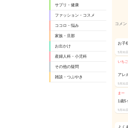
サプリ・健康
ファッション・コスメ
コメン
ココロ・悩み
家族・旦那
お子
お出かけ
5月31
産婦人科・小児科
いちご
その他の疑問
アレ
雑談・つぶやき
5月31
まー
1歳
5月31
よく