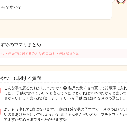
からですか？
日
すすめのママリまとめ
やつ・妊娠中に関するみんなの口コミ・体験談まとめ
おやつ」に関する質問
こんな事で怒るのおかしいですか？😂 私用の袋チョコ買って冷蔵庫に入
した。 子供が食べていい？と言ってきたけどそれはママのだからと言いつ
個ならいいよと言っあげました。 というか子供には好きなおやつ選ばせ…
あともう少しで1歳になります。 食欲旺盛な男の子ですが、おやつはどれ
いの量あげたらいいでしょうか？ 赤ちゃんせんべいとか、プチトマトとか
てますがやめるまで食べたがります💦