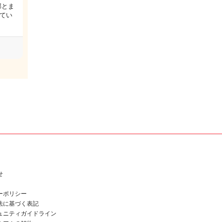
部とま
てい
せ
ーポリシー
法に基づく表記
ュニティガイドライン