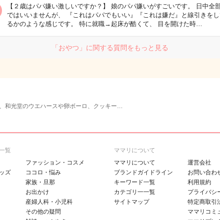
【２歳はパパ嫌い激しいですか？】 娘のパパ嫌いがすごいです。 日中全
ではいいませんが、 『これはパパでもいい』『これは嫌だ』と線引きをし
るかのような感じです。 特に就職→起床が酷くて、 目を開けた時…
「おやつ」に関する質問をもっと見る
、和光堂のウエハースや卵ボーロ、クッキー…
一覧
ママリについて
ファッション・コスメ
ママリについて
運営会社
ッズ
ココロ・悩み
ブランドガイドライン
お問い合わ
家族・旦那
キーワード一覧
利用規約
お出かけ
カテゴリ一一覧
プライバシ
産婦人科・小児科
サイトマップ
特定商取引
その他の疑問
ママリコミ