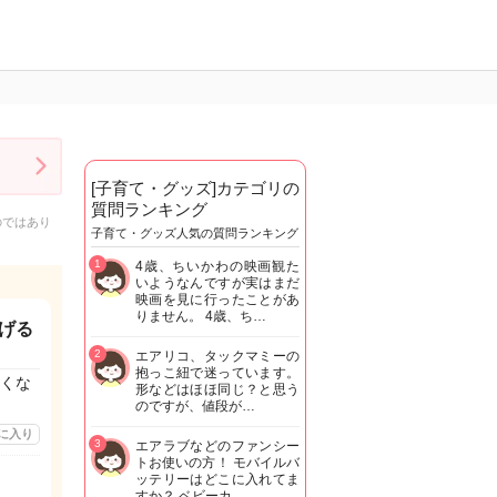
[子育て・グッズ]カテゴリの
質問ランキング
のではあり
子育て・グッズ人気の質問ランキング
1
4歳、ちいかわの映画観た
いようなんですが実はまだ
映画を見に行ったことがあ
りません。 4歳、ち…
げる
2
エアリコ、タックマミーの
抱っこ紐で迷っています。
くな
形などはほほ同じ？と思う
のですが、値段が…
に入り
3
エアラブなどのファンシー
トお使いの方！ モバイルバ
ッテリーはどこに入れてま
すか？ ベビーカ…