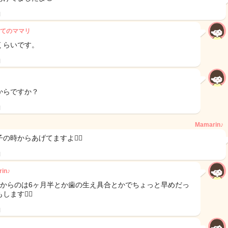
日
てのママリ
くらいです。
日
からですか？
日
Mamarin♪
の時からあげてますよ🙂‍↕️
日
in♪
月からのは6ヶ月半とか歯の生え具合とかでちょっと早めだっ
します🙆‍♀️
日