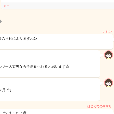
まー
ト
いちご
様の月齢によりますね🥳
日
ルギー大丈夫なら全然食べれると思います👍
日
5ヶ月です
日
はじめてのママリ
あげてましたよ😊