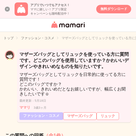
アプリでいつでもアクセス！
無料ダウンロード
ママに嬉しい！アプリ限定
キャンペーンも随時配信中！
女性専用匿名QA
アプリ・情報サ
トップ
ファッション・コスメ
マザーズバッグとしてリュックを使っている方に
イト
マザーズバッグとしてリュックを使っている方に質問
です。どこのバッグを使用していますか？かわいいデ
ザインやきれいめなものを知りたいです。
マザーズバッグとしてリュックを日常的に使ってる方に
質問です！
どこのバッグですか？
かわいい、きれいめだとなお嬉しいですが、幅広くお聞
きしたいです☺️
最終更新：5月18日
ママリ
3歳3ヶ月
ファッション・コスメ
マザーズバッグ
リュック
この質問への回答
（全1件）