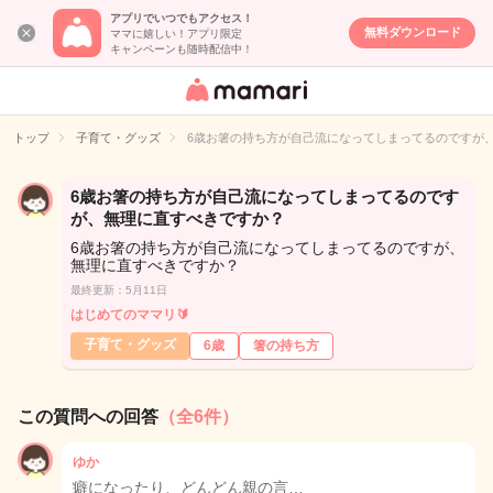
アプリでいつでもアクセス！
無料ダウンロード
ママに嬉しい！アプリ限定
キャンペーンも随時配信中！
女性専用匿名QA
アプリ・情報サ
トップ
子育て・グッズ
6歳お箸の持ち方が自己流になってしまってるのですが
イト
6歳お箸の持ち方が自己流になってしまってるのです
が、無理に直すべきですか？
6歳お箸の持ち方が自己流になってしまってるのですが、
無理に直すべきですか？
最終更新：5月11日
はじめてのママリ🔰
子育て・グッズ
6歳
箸の持ち方
この質問への回答
（全6件）
ゆか
癖になったり、どんどん親の言…