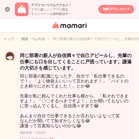
アプリでいつでもアクセス！
無料ダウンロード
ママに嬉しい！アプリ限定
キャンペーンも随時配信中！
女性専用匿名QA
アプリ・情報サ
トップ
雑談・つぶやき
同じ部署の新人が自信満々で自己アピールし、先輩の仕
イト
同じ部署の新人が自信満々で自己アピールし、先輩の
仕事にも口を出してくることに戸惑っています。謙遜
の大切さを感じています。
同じ部署の配属になった子、自分で「私仕事できるの
で！」「よく物覚えいいって言われます！」「バイトの
とき頼りにされてました！」とか😂
先輩が私に頼んでくれた仕事も横から、「私それできま
すよ！」「〇〇するべきですよ！」とか聞いてもないの
に突っ込んでくるし、自信満々すぎて😂
あんまり自分で仕事できるとか言わないよなって笑
なんだか聞いてて恥ずかしくなる😂
謙遜って言葉知らないのかな😂
最終更新：5月9日