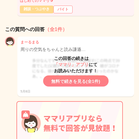
はじめてのママリ🔰
雑談・つぶやき
バイト
この質問への回答
（全1件）
まーるまる
周りの空気をちゃんと読み謙遜…
この回答の続きは
「ママリ」アプリ
にて
お読みいただけます！
無料で続きを見る(全1件)
5月8日