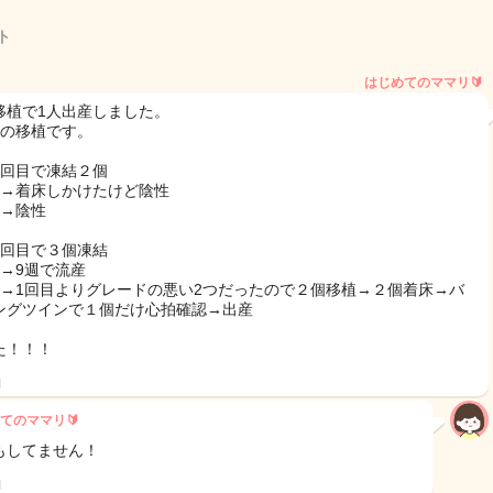
ト
はじめてのママリ🔰
移植で1人出産しました。
目の移植です。
1回目で凍結２個
目→着床しかけたけど陰性
目→陰性
2回目で３個凍結
目→9週で流産
目→1回目よりグレードの悪い2つだったので２個移植→２個着床→バ
ングツインで１個だけ心拍確認→出産
た！！！
日
てのママリ🔰
もしてません！
日