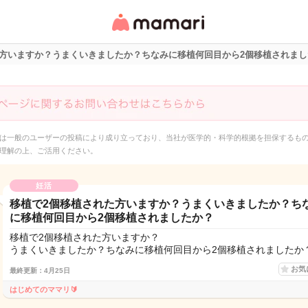
女性専用匿名QAアプ
リ・情報サイト
た方いますか？うまくいきましたか？ちなみに移植何回目から2個移植されまし
は一般のユーザーの投稿により成り立っており、当社が医学的・科学的根拠を担保するも
理解の上、ご活用ください。
妊活
移植で2個移植された方いますか？うまくいきましたか？ち
に移植何回目から2個移植されましたか？
移植で2個移植された方いますか？
うまくいきましたか？ちなみに移植何回目から2個移植されましたか
お気
最終更新：4月25日
はじめてのママリ🔰