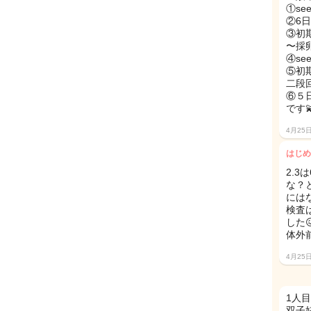
①se
②6日
③初期
〜採
④se
⑤初
二段
⑥５日
です
4月25
はじめ
2.
な？
には
検査
した
体外
4月25
1人
双子