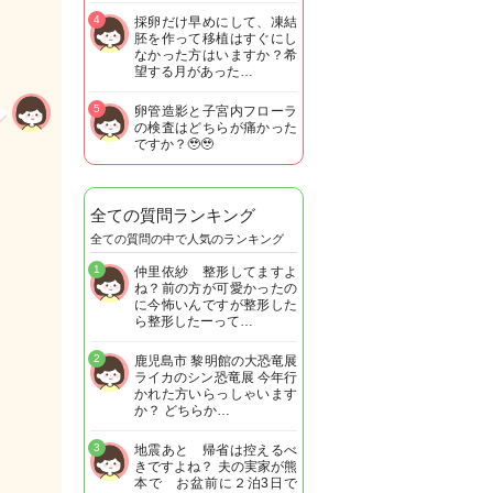
4
採卵だけ早めにして、凍結
胚を作って移植はすぐにし
なかった方はいますか？希
望する月があった…
5
卵管造影と子宮内フローラ
の検査はどちらが痛かった
ですか？🥹🥹
全ての質問ランキング
全ての質問の中で人気のランキング
1
仲里依紗 整形してますよ
ね？前の方が可愛かったの
に今怖いんですが整形した
ら整形したーって…
2
鹿児島市 黎明館の大恐竜展
ライカのシン恐竜展 今年行
かれた方いらっしゃいます
か？ どちらか…
3
地震あと 帰省は控えるべ
きですよね？ 夫の実家が熊
本で お盆前に２泊3日で