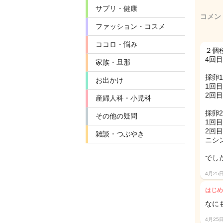
サプリ・健康
コメン
ファッション・コスメ
ココロ・悩み
２個
4回
家族・旦那
採卵
お出かけ
1回
2回
産婦人科・小児科
採卵
その他の疑問
1回
2回
雑談・つぶやき
ニシ
でし
4月25
はじめ
なに
4月25