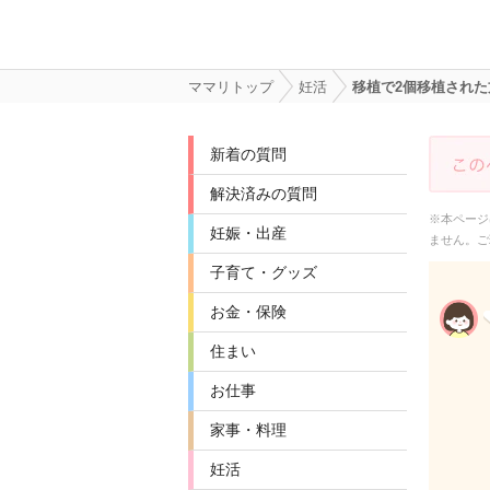
ママリトップ
妊活
移植で2個移植され
新着の質問
解決済みの質問
※本ページ
妊娠・出産
ません。ご
子育て・グッズ
お金・保険
住まい
お仕事
家事・料理
妊活