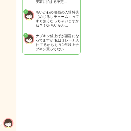
実家に泊まる予定…
4
ちいかわの映画の入場特典
（めじるしチャーム）って
すぐ無くなっちゃいますか
ね？！💦 ちいかわ…
5
ナプキン値上げが話題にな
ってますが 私はミレーナ入
れてるからもう1年以上ナ
プキン買ってない…