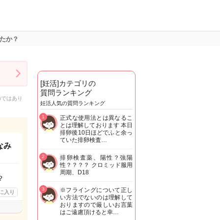
たか？
[妊活]カテゴリの
質問ランキング
のではあり
妊活人気の質問ランキング
1
正式な使用法とは異なるこ
とは理解しております 本日
排卵後10日ほどでふと余っ
ていた排卵検査…
なみ
2
排卵検査薬、陽性？強陽
性？？？？ クロミッド服用
周期、D18
？
3
※フライングについて正し
に入り
い方法でないのは理解して
おりますので厳しいお言葉
はご遠慮頂けると幸…