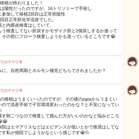
目移植が終わりました！
目は陽性だったのですが、16トリソミーで手術し
taに参加して移植2回目は正常胚陰性
3回目正常胚化学流産でした。
鏡と内膜炎検査はしていて、
もう検査してない胚戻すかモザイク胚と2個戻しするか迷って
、その前にフローラ検査しようかも迷っているところです😭
日
てのママリ🔰
みに、自然周期とホルモン補充どちらでされましたか？
日
てのママリ🔰
目の移植はうまくいったのですが、その後のpgtaからうまくい
いので流産手術で子宮環境変わったのかな？と不安になってい

残す卵二つなので検査して挑んだ方がいいのかなと悩みどころ
😭
病院はエマアリスなどはエビデンスが低いとかで推奨はしてな
です私が他院でしようかなという感じです😭💦