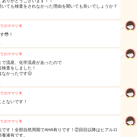
くありがとうございます！！
続いても検査をされなかった理由を聞いても良いでしょうか？
日
てのママリ🔰
す😳！
日
てのママリ🔰
まで流産、化学流産があったので
症検査をしました！
はなかったです😖
日
てのママリ🔰
ことないです！
日
てのママリ🔰
夫です！全部自然周期でAHA有りです！②回目以降はヒアルロ
培養液有です。