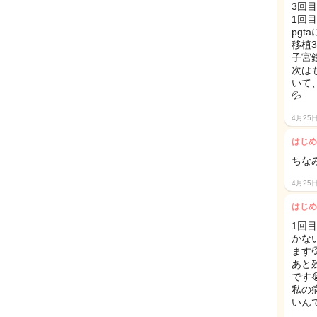
3回
1回
pg
移植
子宮
次は
いて
💦
4月25
はじめ
ちな
4月25
はじめ
1回
かな
ます
あと
です
私の
いん