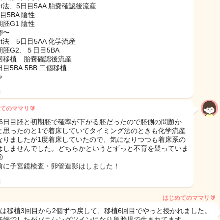
et法、5日目5AA 胎嚢確認後流産
目5BA 陰性
胚G1 陰性
卵〜
et法 5日目5AA 化学流産
期胚G2、５日目5BA
回移植 胎嚢確認後流産
目5BA.5BB 二個移植

日
てのママリ🔰
3は6日目胚と初期胚で確率が下がる胚だったので胚側の問題か
と思ったのと1で着床していてタイミング法のときも化学流産
なりましたが1度着床していたので、気になりつつも着床系の
はしませんでした。どちらかというとずっと不育を疑っていま

前に子宮鏡検査・卵管造影はしました！
日
はじめてのママリ🔰
目は移植3回目から2個ずつ戻して、移植6回目でやっと授かれました。
妊娠でしたがバニシングツインになり単胎児で生まれてます。