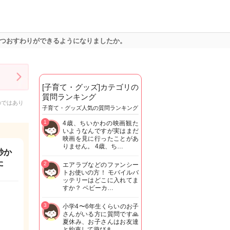
いつおすわりができるようになりましたか。
[子育て・グッズ]カテゴリの
質問ランキング
のではあり
子育て・グッズ人気の質問ランキング
1
4歳、ちいかわの映画観た
いようなんですが実はまだ
映画を見に行ったことがあ
りません。 4歳、ち…
秒か
た
2
エアラブなどのファンシー
トお使いの方！ モバイルバ
ッテリーはどこに入れてま
すか？ ベビーカ…
3
小学4〜6年生くらいのお子
さんがいる方に質問です🙏
夏休み、お子さんはお友達
と約束して遊びま…