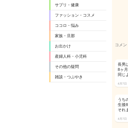
サプリ・健康
ファッション・コスメ
ココロ・悩み
家族・旦那
コメン
お出かけ
産婦人科・小児科
長男
その他の疑問
8ヶ
同じ
雑談・つぶやき
4月7日
うち
生後
それ
4月7日