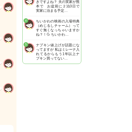
きですよね？ 夫の実家が熊
本で お盆前に２泊3日で
実家に泊まる予定…
4
ちいかわの映画の入場特典
（めじるしチャーム）って
すぐ無くなっちゃいますか
ね？！💦 ちいかわ…
5
ナプキン値上げが話題にな
ってますが 私はミレーナ入
れてるからもう1年以上ナ
プキン買ってない…