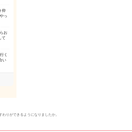
き仰
やっ
からお
して
く行く
合い
すわりができるようになりましたか。