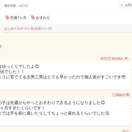
お気
最終更新：4月7日
生後7ヶ月
おすわり
はじめてのママリ🔰
(生後11ヶ月)
ト
BOYS MAMA⸜❤︎⸝‍
はゆっくりでしたよ😊
月頃でした！！
ように育ててる次男三男はとても早かったので個人差がすごいです🥹
三姉妹の母
の子は先週からやっとおすわりできるようになりました😊
8ヶ月すぎたくらいです！
までは手を前に着いたりしてちょっと座れるくらいでした🤔
みー