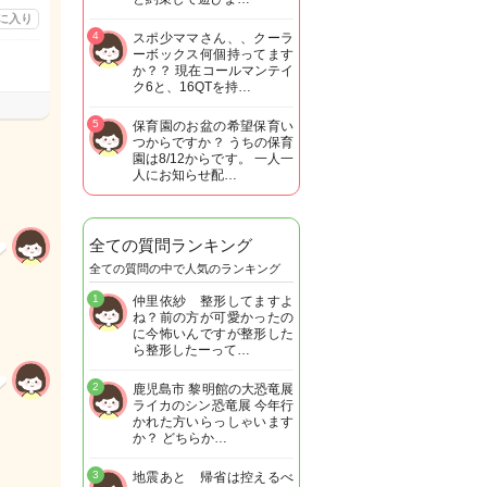
に入り
4
スポ少ママさん、、クーラ
ーボックス何個持ってます
か？？ 現在コールマンテイ
ク6と、16QTを持…
5
保育園のお盆の希望保育い
つからですか？ うちの保育
園は8/12からです。 一人一
人にお知らせ配…
全ての質問ランキング
全ての質問の中で人気のランキング
1
仲里依紗 整形してますよ
ね？前の方が可愛かったの
に今怖いんですが整形した
ら整形したーって…
2
鹿児島市 黎明館の大恐竜展
ライカのシン恐竜展 今年行
かれた方いらっしゃいます
か？ どちらか…
3
地震あと 帰省は控えるべ