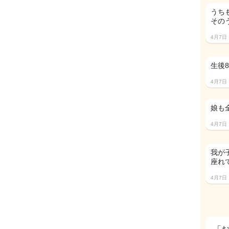
うち
その
4月7日
生後
4月7日
娘も
4月7日
我が
座れ
4月7日