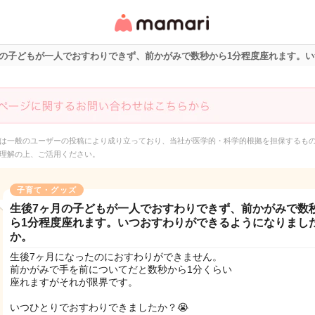
女性専用匿名QAアプ
リ・情報サイト
月の子どもが一人でおすわりできず、前かがみで数秒から1分程度座れます。
は一般のユーザーの投稿により成り立っており、当社が医学的・科学的根拠を担保するも
理解の上、ご活用ください。
子育て・グッズ
生後7ヶ月の子どもが一人でおすわりできず、前かがみで数
ら1分程度座れます。いつおすわりができるようになりまし
か。
生後7ヶ月になったのにおすわりができません。
前かがみで手を前についてだと数秒から1分くらい
座れますがそれが限界です。
いつひとりでおすわりできましたか？😭