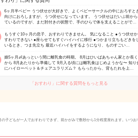
おすわり」に関する質問
6ヶ月半ベビー うつ伏せが大好きで、よくベビーサークルの中におろすと
向けにおろしますが、うつ伏せになっています。 うつ伏せはだいぶ前から
ているのですが、まだ肘付きの状態で、手のひらで体を支えることがで…
もうすぐ10ヶ月の息子、おすわりできません。 気になること ●うつ伏せ
すわりできない ●座らせてもすぐハイハイに移行 ●つかまり立ちもどきを
いるとき、つま先立ち 最近ハイハイをするようになり、ものすごい…
娘5ヶ月👶あっという間に離乳食の時期。 8月はひいばあちゃん家とか長
から 8月あたりから準備して 9月入る頃には離乳食はじめようかな〜 知り
にハイローベット＆チェアユラリズム？ もらったから、背もたれを上…
「おすわり」に関する質問をもっと見る
月の子どもが一人でおすわりできず、前かがみで数秒から1分程度座れます。いつお