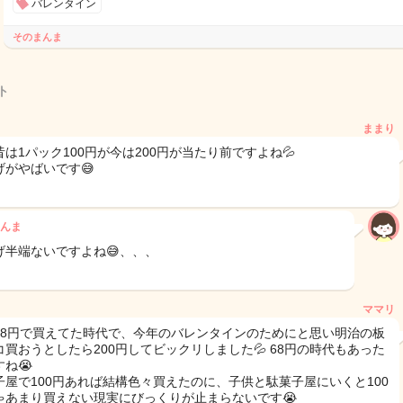
バレンタイン
そのまんま
ト
ままり
昔は1パック100円が今は200円が当たり前ですよね💦
げがやばいです😅
んま
げ半端ないですよね😅、、、
ママリ
98円で買えてた時代で、今年のバレンタインのためにと思い明治の板
コ買おうとしたら200円してビックリしました💦 68円の時代もあった
ね😭
子屋で100円あれば結構色々買えたのに、子供と駄菓子屋にいくと100
ゃあまり買えない現実にびっくりが止まらないです😭