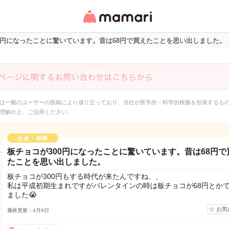
女性専用匿名QAアプ
リ・情報サイト
0円になったことに驚いています。昔は68円で買えたことを思い出しました。
は一般のユーザーの投稿により成り立っており、当社が医学的・科学的根拠を担保するも
理解の上、ご活用ください。
お金・保険
板チョコが300円になったことに驚いています。昔は68円で
たことを思い出しました。
板チョコが300円もする時代が来たんですね、、
私は平成初期生まれですがバレンタインの時は板チョコが68円とか
ました😭
お気
最終更新：4月9日