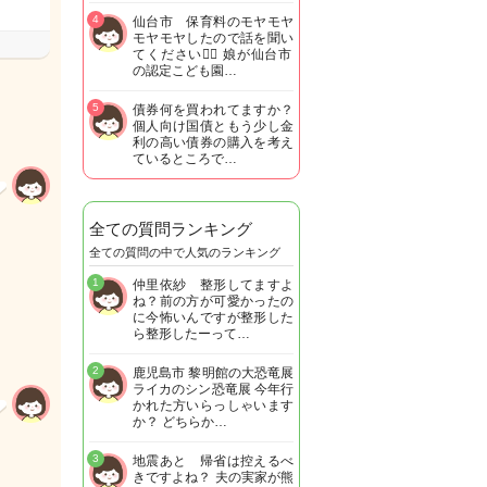
4
仙台市 保育料のモヤモヤ
モヤモヤしたので話を聞い
てください🙇‍♀️ 娘が仙台市
の認定こども園…
5
債券何を買われてますか？
個人向け国債ともう少し金
利の高い債券の購入を考え
ているところで…
全ての質問ランキング
全ての質問の中で人気のランキング
1
仲里依紗 整形してますよ
ね？前の方が可愛かったの
に今怖いんですが整形した
ら整形したーって…
2
鹿児島市 黎明館の大恐竜展
ライカのシン恐竜展 今年行
かれた方いらっしゃいます
か？ どちらか…
3
地震あと 帰省は控えるべ
きですよね？ 夫の実家が熊