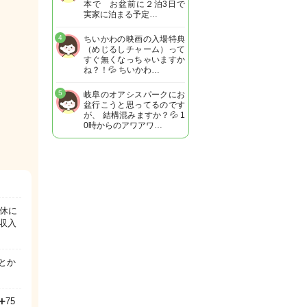
本で お盆前に２泊3日で
実家に泊まる予定…
4
ちいかわの映画の入場特典
（めじるしチャーム）って
すぐ無くなっちゃいますか
ね？！💦 ちいかわ…
5
岐阜のオアシスパークにお
盆行こうと思ってるのです
が、 結構混みますか？💦 1
0時からのアワアワ…
産休に
収入
とか
➕75