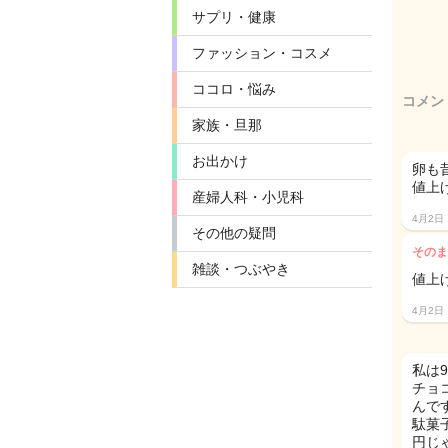
サプリ・健康
ファッション・コスメ
ココロ・悩み
コメン
家族・旦那
お出かけ
卵も
値上
産婦人科・小児科
4月2日
その他の疑問
そのま
雑談・つぶやき
値上
4月2日
私は
チョ
んです
駄菓
円じ