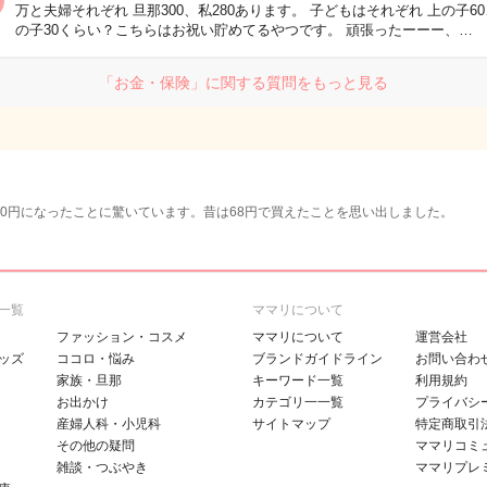
万と夫婦それぞれ 旦那300、私280あります。 子どもはそれぞれ 上の子6
の子30くらい？こちらはお祝い貯めてるやつです。 頑張ったーーー、…
「お金・保険」に関する質問をもっと見る
00円になったことに驚いています。昔は68円で買えたことを思い出しました。
一覧
ママリについて
ファッション・コスメ
ママリについて
運営会社
ッズ
ココロ・悩み
ブランドガイドライン
お問い合わ
家族・旦那
キーワード一覧
利用規約
お出かけ
カテゴリ一一覧
プライバシ
産婦人科・小児科
サイトマップ
特定商取引
その他の疑問
ママリコミ
雑談・つぶやき
ママリプレ