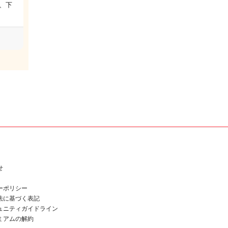
0、下
せ
ーポリシー
法に基づく表記
ュニティガイドライン
ミアムの解約