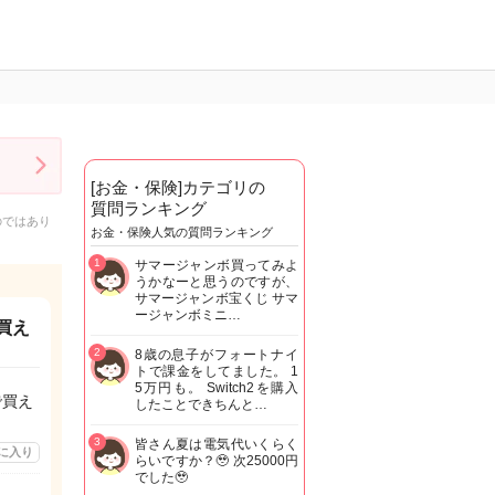
[お金・保険]カテゴリの
質問ランキング
のではあり
お金・保険人気の質問ランキング
1
サマージャンボ買ってみよ
うかなーと思うのですが、
サマージャンボ宝くじ サマ
ージャンボミニ…
買え
2
8歳の息子がフォートナイ
トで課金をしてました。 1
5万円も。 Switch2を購入
で買え
したことできちんと…
3
皆さん夏は電気代いくらく
に入り
らいですか？🥹 次25000円
でした🥹