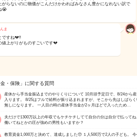
上がらないのに物価がこんだけかわればみなさん豊かになれない訳で
😭
んま
ですね💔‼️
の値上がりがものすごいです💔
お金・保険」に関する質問
産休から手当金振込までのやりくりについて 10月頭予定日で、8/24から
入ります。 8/25はフルで給料が振り込まれますが、そこから先はしばらく
無しになります。 一人目の時の産休手当金が2ヶ月ほどで入ったため…
夫だけで1300万以上の年収でもケチケチしてて自分の分は自分で払ってね
働いてねとかの圧が強めの男性もいますか？
教育資金1,000万と決めて、達成しました🥺 １人500万で2人の子ども。 今