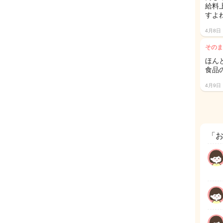
給料
すよね
4月8日
そのま
ほんと
食品
4月9日
「