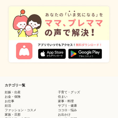
カテゴリ一覧
妊娠・出産
子育て・グッズ
お金・保険
住まい
お仕事
家事・料理
妊活
サプリ・健康
ファッション・コスメ
ココロ・悩み
家族・旦那
お出かけ