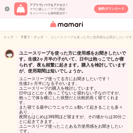
アプリでいつでもアクセス！
無料ダウンロード
ママに嬉しい！アプリ限定
キャンペーンも随時配信中！
女性専用匿名QA
アプリ・情報サ
トップ
子育て・グッズ
ユニースリープを使った方に使用感をお聞きしたいです
イト
ユニースリープを使った方に使用感をお聞きしたいで
す。生後2ヶ月半の子がいて、日中は抱っこでしか寝
られず、夜も頻繁に起きます。購入を検討しています
が、使用期間は短いでしょうか。
ユニースリープ使ってる方にお聞きしたいです！
生後2ヶ月半になる子がいます。
ユニースリープの購入を検討しています。
日中はとにかく抱っこでないと寝れない子なのですが、
抱っこで体を横にした状態だと比較的長く寝てくれま
す。
また寝てる最中にウニョウニョ動いて起きることも多々
あり、、
夜間もはじめは3時間ほど寝ますが、その後からは30分ご
とに起きてきます、、
ユニースリープ使ったことある方使用感をお聞きしたい
です。