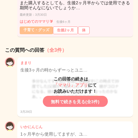
また購入するとしても、生後2ヶ月半からでは使用できる
期間そんなにないでしょうか…
最終更新：3月30日
はじめてのママリ🔰
生後6ヶ月
子育て・グッズ
生後2ヶ月
体
この質問への回答
（全3件）
ままり
生後3ヶ月の時からずーっとユニ…
この回答の続きは
「ママリ」アプリ
にて
お読みいただけます！
無料で続きを見る(全3件)
3月29日
いかにんじん
1ヶ月半から使用してますが、ユ…