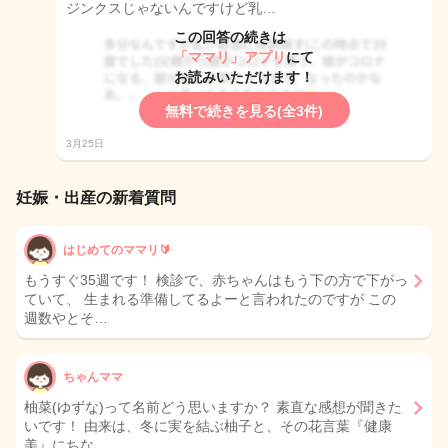
ジンクスじゃないんですけど乳…
この回答の続きは
「ママリ」アプリ
にて
お読みいただけます！
無料で続きを見る(全3件)
3月25日
妊娠・出産の新着質問
はじめてのママリ🔰
もうすぐ35週です！ 検診で、赤ちゃんはもう下の方で下がっ
ていて、 生まれる準備してるよーと言われたのですが この
週数やとそ…
ちゃんママ
柚菜(ゆずな)って名前どう思いますか？ 素直な感想が聞きた
いです！ 由来は、冬に実を結ぶ柚子と、その花言葉『健康
美』にちな…