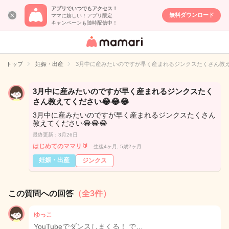
アプリでいつでもアクセス！
無料ダウンロード
ママに嬉しい！アプリ限定
キャンペーンも随時配信中！
女性専用匿名QA
アプリ・情報サ
トップ
妊娠・出産
3月中に産みたいのですが早く産まれるジンクスたくさん教えて
イト
3月中に産みたいのですが早く産まれるジンクスたく
さん教えてください😂😂😂
3月中に産みたいのですが早く産まれるジンクスたくさん
教えてください😂😂😂
最終更新：3月26日
はじめてのママリ🔰
生後4ヶ月, 5歳2ヶ月
妊娠・出産
ジンクス
この質問への回答
（全3件）
ゆっこ
YouTubeでダンスしまくる！ で…