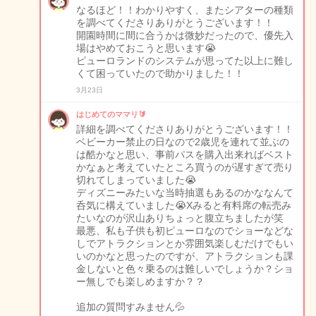
なるほど！！わかりやすく、またシアターの種類
を調べてくださりありがとうございます！！
開園時間に間に合うかは微妙だったので、優先入
場はやめておこうと思います😭
ピューロランドのシステムが思ってた以上に難し
くて困っていたので助かりました！！
3月23日
はじめてのママリ🔰
詳細を調べてくださりありがとうございます！！
ベビーカー禁止の日なので2歳児を連れて並ぶの
は酷かなと思い、事前パスを購入出来ればベスト
かなぁと考えていたところ買うのが遅すぎて売り
切れてしまっていました😭
ディズニーみたいな当時抽選もあるのかななんて
呑気に構えていました😭Xみると有料席の転売み
たいなのが沢山ありちょっと腹立ちましたが笑
最悪、私も子供も初ピューロなのでショーなどな
しでアトラクションとか雰囲気楽しむだけでもい
いのかなと思ったのですが、アトラクションも課
金しないと色々乗るのは難しいでしょうか？ショ
ー無しでも楽しめますか？？
追加の質問すみません💦