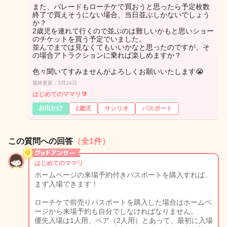
また、パレードもローチケで買おうと思ったら予定枚数
終了で買えそうにない場合、当日並ぶしかないでしょう
か？
2歳児を連れて行くので並ぶのは難しいかもと思いショー
のチケットを買う予定でいました。
並んでまでは見なくてもいいかなと思ったのですが、そ
の場合アトラクションに乗れば楽しめますか？
色々聞いてすみませんがよろしくお願いいたします😭
最終更新：3月24日
はじめてのママリ🔰
お出かけ
2歳児
サンリオ
パスポート
この質問への回答
（全1件）
はじめてのママリ
ホームページの来場予約付きパスポートを購入すれば、
まず入場できます！
ローチケで前売りパスポートを購入した場合はホームペ
ージから来場予約も自分でしなければなりません。
優先入場は1人用、ペア（2人用）とあって、最初に入場