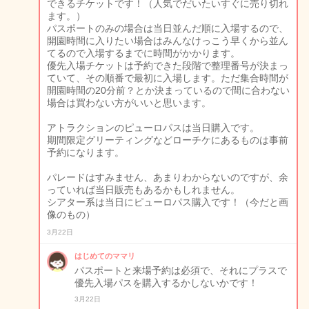
できるチケットです！（人気でだいたいすぐに売り切れ
ます。）
パスポートのみの場合は当日並んだ順に入場するので、
開園時間に入りたい場合はみんなけっこう早くから並ん
てるので入場するまでに時間がかかります。
優先入場チケットは予約できた段階で整理番号が決まっ
ていて、その順番で最初に入場します。ただ集合時間が
開園時間の20分前？とか決まっているので間に合わない
場合は買わない方がいいと思います。
アトラクションのピューロパスは当日購入です。
期間限定グリーティングなどローチケにあるものは事前
予約になります。
パレードはすみません、あまりわからないのですが、余
っていれば当日販売もあるかもしれません。
シアター系は当日にピューロパス購入です！（今だと画
像のもの）
3月22日
はじめてのママリ
パスポートと来場予約は必須で、それにプラスで
優先入場パスを購入するかしないかです！
3月22日