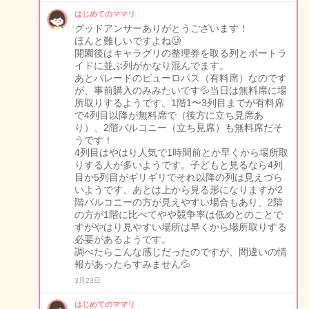
はじめてのママリ
グッドアンサーありがとうございます！
ほんと難しいですよね🥲
開園後はキャラグリの整理券を取る列とボートラ
イドに並ぶ列がかなり混んでます。
あとパレードのピューロパス（有料席）なのです
が、事前購入のみみたいです💦当日は無料席に場
所取りするようです。1階1〜3列目までが有料席
で4列目以降が無料席で（後方に立ち見席あ
り）、2階バルコニー（立ち見席）も無料席だそ
うです！
4列目はやはり人気で1時間前とか早くから場所取
りする人が多いようです。子どもと見るなら4列
目か5列目がギリギリでそれ以降の列は見えづら
いようです、あとは上から見る形になりますが2
階バルコニーの方が見えやすい場合もあり、2階
の方が1階に比べてやや競争率は低めとのことで
すがやはり見やすい場所は早くから場所取りする
必要があるようです。
調べたらこんな感じだったのですが、間違いの情
報があったらすみません💦
3月23日
はじめてのママリ