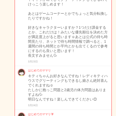
けっこう楽しめます！
あとはゲームコーナーとかでちょっと気分転換し
たりですかね！
好きなキャラクターいますか？1つだけ課金する
とか、これだけは！みたいな優先順位を決めた方
が満足度上がると思います☺️あとは公式の待ち時
間見たり、ネットで待ち時間情報で調べると、1
週間の待ち時間とか平均とかも出てくるので参考
にするのも良いと思います！
長文すみません💦
3月23日
はじめてのママリ
キティちゃんお好きなんですね！レディキティハ
ウスでグリーティングもできるし娘さん絶対喜ん
でくれますね☺️
たしかに抱っこ問題と2歳児の体力問題はありま
すよね💦
明日なんですね！楽しんできてください😊
3月24日
はじめてのママリ🔰