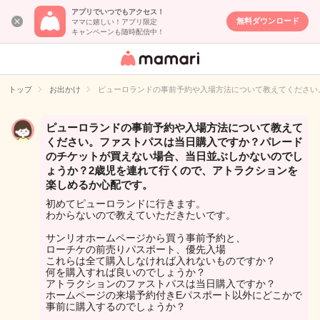
アプリでいつでもアクセス！
無料ダウンロード
ママに嬉しい！アプリ限定
キャンペーンも随時配信中！
女性専用匿名QA
アプリ・情報サ
トップ
お出かけ
ピューロランドの事前予約や入場方法について教えてください
イト
ピューロランドの事前予約や入場方法について教えて
ください。ファストパスは当日購入ですか？パレード
のチケットが買えない場合、当日並ぶしかないのでし
ょうか？2歳児を連れて行くので、アトラクションを
楽しめるか心配です。
初めてピューロランドに行きます。
わからないので教えていただきたいです。
サンリオホームページから買う事前予約と、
ローチケの前売りパスポート、優先入場
これらは全て購入しなければ入れないものですか？
何を購入すれば良いのでしょうか？
アトラクションのファストパスは当日購入ですか？
ホームページの来場予約付きEパスポート以外にどこかで
事前に購入するのでしょうか？