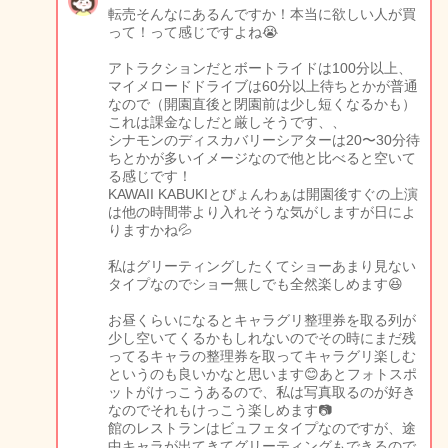
転売そんなにあるんですか！本当に欲しい人が買
って！って感じですよね😭
アトラクションだとボートライドは100分以上、
マイメロードドライブは60分以上待ちとかが普通
なので（開園直後と閉園前は少し短くなるかも）
これは課金なしだと厳しそうです、、
シナモンのディスカバリーシアターは20〜30分待
ちとかが多いイメージなので他と比べると空いて
る感じです！
KAWAII KABUKIとびょんわぁは開園後すぐの上演
は他の時間帯より入れそうな気がしますが日によ
りますかね💦
私はグリーティングしたくてショーあまり見ない
タイプなのでショー無しでも全然楽しめます😆
お昼くらいになるとキャラグリ整理券を取る列が
少し空いてくるかもしれないのでその時にまだ残
ってるキャラの整理券を取ってキャラグリ楽しむ
というのも良いかなと思います😊あとフォトスポ
ットがけっこうあるので、私は写真取るのが好き
なのでそれもけっこう楽しめます📷
館のレストランはビュフェタイプなのですが、途
中キャラが出てきてグリーティングもできるので