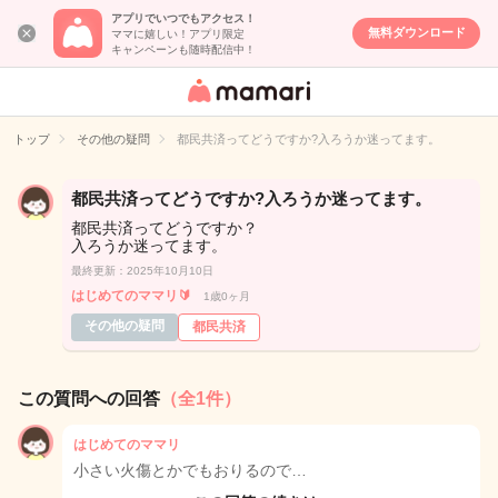
アプリでいつでもアクセス！
無料ダウンロード
ママに嬉しい！アプリ限定
キャンペーンも随時配信中！
女性専用匿名QA
アプリ・情報サ
トップ
その他の疑問
都民共済ってどうですか?入ろうか迷ってます。
イト
都民共済ってどうですか?入ろうか迷ってます。
都民共済ってどうですか？
入ろうか迷ってます。
最終更新：2025年10月10日
はじめてのママリ🔰
1歳0ヶ月
その他の疑問
都民共済
この質問への回答
（全1件）
はじめてのママリ
小さい火傷とかでもおりるので…