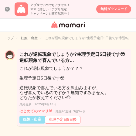
アプリでいつでもアクセス！
無料ダウンロード
ママに嬉しい！アプリ限定
キャンペーンも随時配信中！
女性専用匿名QA
アプリ・情報サ
トップ
妊娠・出産
これが逆転現象でしょうか?生理予定日5日後です🥹逆転…
イト
これが逆転現象でしょうか?生理予定日5日後です🥹
逆転現象で喜んでいる方…
これが逆転現象でしょうか？？？
生理予定日5日後です🥹
逆転現象で喜んでいる方を沢山みますが、
なぜ喜んでいるのですか？無知ですみません。
どなたか教えてください🥹
最終更新：2025年9月18日
はじめてのママリ🔰
妊娠26週目, 3歳3ヶ月
妊娠・出産
生理予定日5日後