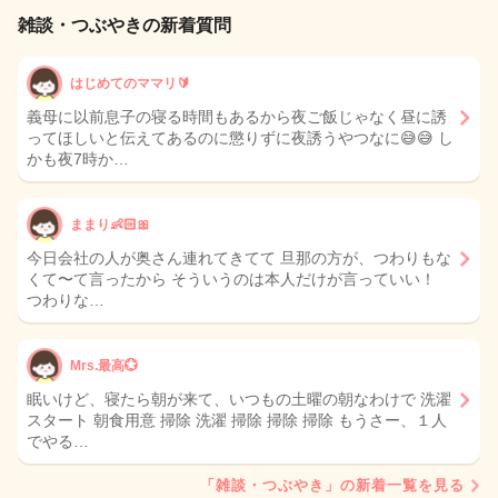
雑談・つぶやきの新着質問
はじめてのママリ🔰
義母に以前息子の寝る時間もあるから夜ご飯じゃなく昼に誘
ってほしいと伝えてあるのに懲りずに夜誘うやつなに😅😅 し
かも夜7時か…
ままり👶🏻🎀
今日会社の人が奥さん連れてきてて 旦那の方が、つわりもな
くて〜て言ったから そういうのは本人だけが言っていい！
つわりな…
Mrs.最高💮
眠いけど、寝たら朝が来て、いつもの土曜の朝なわけで 洗濯
スタート 朝食用意 掃除 洗濯 掃除 掃除 掃除 もうさー、１人
でやる…
「雑談・つぶやき」の新着一覧を見る