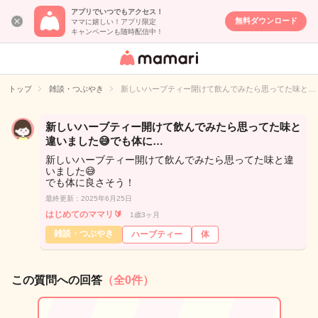
アプリでいつでもアクセス！
無料ダウンロード
ママに嬉しい！アプリ限定
キャンペーンも随時配信中！
女性専用匿名QA
アプリ・情報サ
トップ
雑談・つぶやき
新しいハーブティー開けて飲んでみたら思ってた味と…
イト
新しいハーブティー開けて飲んでみたら思ってた味と
違いました😅でも体に…
新しいハーブティー開けて飲んでみたら思ってた味と違
いました😅
でも体に良さそう！
最終更新：2025年6月25日
はじめてのママリ🔰
1歳3ヶ月
雑談・つぶやき
ハーブティー
体
この質問への回答
（全0件）