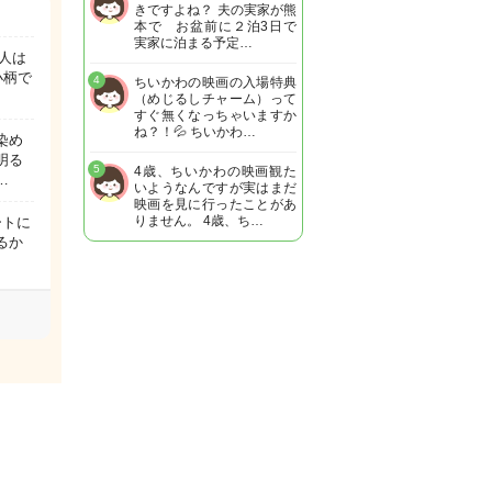
きですよね？ 夫の実家が熊
本で お盆前に２泊3日で
実家に泊まる予定…
人は
小柄で
4
ちいかわの映画の入場特典
（めじるしチャーム）って
すぐ無くなっちゃいますか
ね？！💦 ちいかわ…
染め
明る
5
4歳、ちいかわの映画観た
…
いようなんですが実はまだ
映画を見に行ったことがあ
りません。 4歳、ち…
ートに
るか