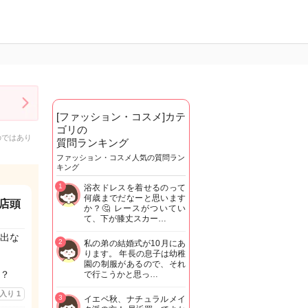
[ファッション・コスメ]カテ
ゴリの
のではあり
質問ランキング
ファッション・コスメ人気の質問ラン
キング
1
浴衣ドレスを着せるのって
何歳までだなーと思います
店頭
か？🤔 レースがついてい
て、下が膝丈スカー…
出な
2
私の弟の結婚式が10月にあ
ります。 年長の息子は幼稚
園の制服があるので、それ
？
で行こうかと思っ…
に入り
1
3
イエベ秋、ナチュラルメイ