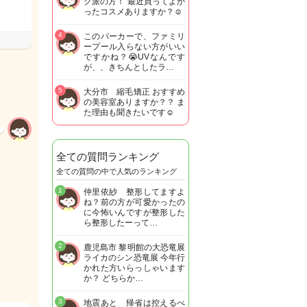
ク派の方！ 最近買ってよか
ったコスメありますか？☺️
4
このパーカーで、ファミリ
ープール入らない方がいい
ですかね？😭UVなんです
が、、きちんとしたラ…
5
大分市 縮毛矯正 おすすめ
の美容室ありますか？？ ま
た理由も聞きたいです☺︎
全ての質問ランキング
全ての質問の中で人気のランキング
1
仲里依紗 整形してますよ
ね？前の方が可愛かったの
に今怖いんですが整形した
ら整形したーって…
2
鹿児島市 黎明館の大恐竜展
ライカのシン恐竜展 今年行
かれた方いらっしゃいます
か？ どちらか…
3
地震あと 帰省は控えるべ