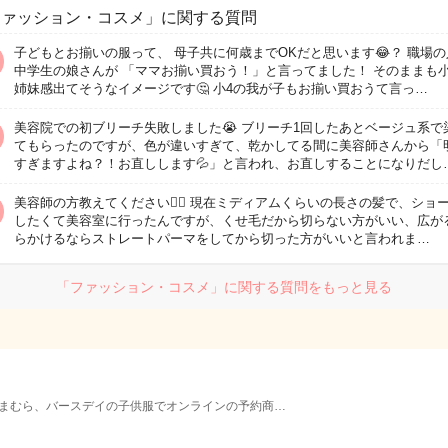
ファッション・コスメ」に関する質問
子どもとお揃いの服って、 母子共に何歳までOKだと思います😂？ 職場の
中学生の娘さんが 「ママお揃い買おう！」と言ってました！ そのままも
姉妹感出てそうなイメージです🤔 小4の我が子もお揃い買おうて言っ…
美容院での初ブリーチ失敗しました😭 ブリーチ1回したあとベージュ系で
てもらったのですが、色が違いすぎて、乾かしてる間に美容師さんから「
すぎますよね？！お直しします💦」と言われ、お直しすることになりだし
美容師の方教えてください🙇‍♀️ 現在ミディアムくらいの長さの髪で、ショ
したくて美容室に行ったんですが、くせ毛だから切らない方がいい、広が
らかけるならストレートパーマをしてから切った方がいいと言われま…
「ファッション・コスメ」に関する質問をもっと見る
まむら、バースデイの子供服でオンラインの予約商…