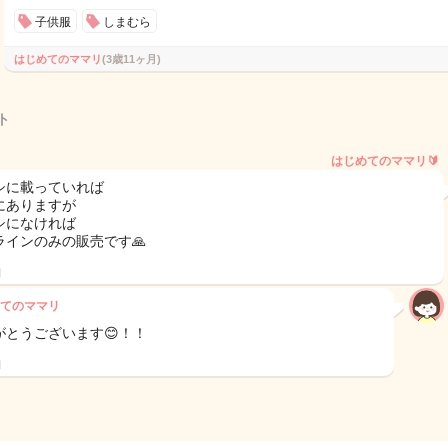
子供服
しまむら
はじめてのママリ
(3歳11ヶ月)
ト
はじめてのママリ🔰
シに載っていれば
にありますが
シになければ
ラインのみの販売です🙏
日
てのママリ
がとうございます😊！！
日