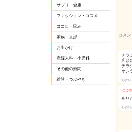
サプリ・健康
ファッション・コスメ
ココロ・悩み
コメン
家族・旦那
お出かけ
チラ
産婦人科・小児科
店頭
チラ
その他の疑問
オン
雑談・つぶやき
9月29
はじめ
あり
9月30