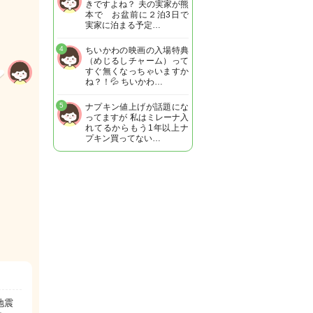
きですよね？ 夫の実家が熊
本で お盆前に２泊3日で
実家に泊まる予定…
4
ちいかわの映画の入場特典
（めじるしチャーム）って
すぐ無くなっちゃいますか
ね？！💦 ちいかわ…
5
ナプキン値上げが話題にな
ってますが 私はミレーナ入
れてるからもう1年以上ナ
プキン買ってない…
地震