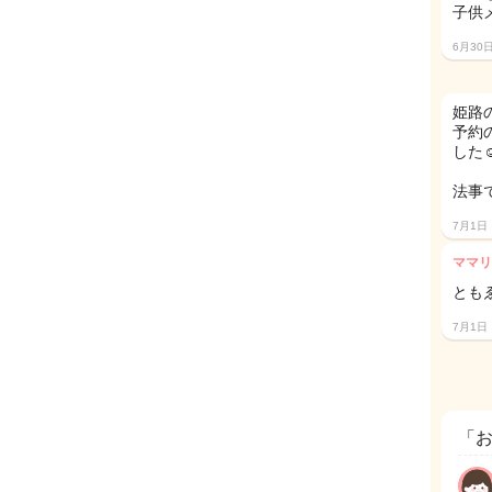
子供
6月30
姫路
予約
した☺
法事
7月1日
ママリ
とも
7月1日
「