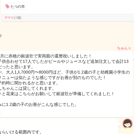
たつの市
ママリ
(7歳)
ト
ちゅん︎☺︎
4月に赤穂の銀波壮で実両親の還暦祝いしました！
子供合わせて17人でしたがビールやジュースなど追加注文して会計13
だったと思います。
か、大人1人7000円〜8000円ほど、子供が1.2歳の子と幼稚園小学生の
メニューは似たような感じですがお善が別のものでした！
予約時に聞かれるかと思います。
んちゃんこは貸してくれます。
キと花束はこちらがお願いして銀波壮が準備してくれました！
みに1.2歳の子のお善がこんな感じでした。
日
ならいける範囲内です。