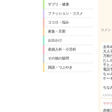
サプリ・健康
ファッション・コスメ
ココロ・悩み
コメン
家族・旦那
お出かけ
去年
産婦人科・小児科
大人
万程
その他の疑問
たし
子と
雑談・つぶやき
電話
ちゃ
ケー
ちな
6月30
ママリ
赤穂