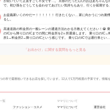
が続いていて正直すごく不安です…。 旦那のたった1人のおばあちゃんな
で、初ひ孫をどうしても会わせてあげたい気持ちもあり、行くか延期する
お盆義家いくのやだー！！！！！！ 行きたくない… 家に向かうにつれ動
るし。
高速道路の料金所の一般レーンの通過方法わかる方教えてください！😭 
のICから降り口のICまでの間に料金所を2ヶ所通過します。 乗り口のIC→
所1→料金所2→降り口のICという感じです。 乗り口のICでは通行券とい…
「お出かけ」に関する質問をもっと見る
つの市で還暦祝いできるお店を探しています。12人で1万円程度の予算です。情報
一覧
ママリについて
ファッション・コスメ
ママリについて
運営会社