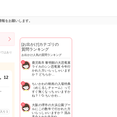
情報をお願いします。
[お出かけ]カテゴリの
質問ランキング
のではあり
お出かけ人気の質問ランキング
1
鹿児島市 黎明館の大恐竜展
ライカのシン恐竜展 今年行
かれた方いらっしゃいます
か？ どちらか…
。12
2
ちいかわの映画の入場特典
（めじるしチャーム）って
。
すぐ無くなっちゃいますか
ね？！💦 ちいかわ…
3
大阪の堺市の大浜公園プー
ルにこの数年で行かれた方
に入り
1
いらっしゃいますか？ 混み
具合とかお弁当や…