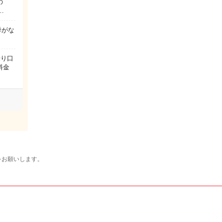
の
…
悸がな
乗り口
料金
をお願いします。