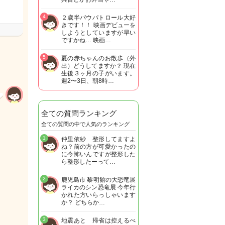
4
２歳半パウパトロール大好
きです！！ 映画デビューを
しようとしていますが早い
ですかね… 映画…
5
夏の赤ちゃんのお散歩（外
出）どうしてますか？ 現在
生後３ヶ月の子がいます。
週2〜3日、朝8時…
全ての質問ランキング
全ての質問の中で人気のランキング
1
仲里依紗 整形してますよ
ね？前の方が可愛かったの
に今怖いんですが整形した
ら整形したーって…
2
鹿児島市 黎明館の大恐竜展
ライカのシン恐竜展 今年行
かれた方いらっしゃいます
か？ どちらか…
3
地震あと 帰省は控えるべ