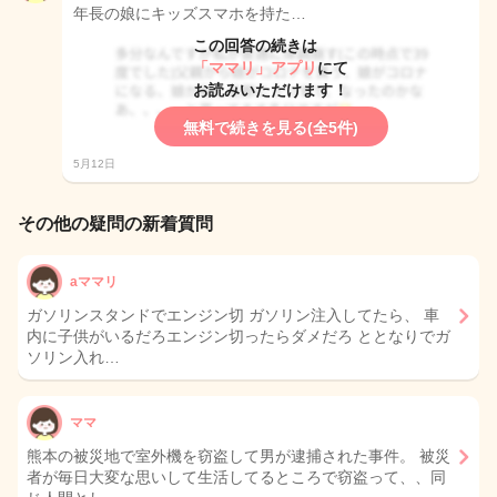
年長の娘にキッズスマホを持た…
この回答の続きは
「ママリ」アプリ
にて
お読みいただけます！
無料で続きを見る(全5件)
5月12日
その他の疑問の新着質問
aママリ
ガソリンスタンドでエンジン切 ガソリン注入してたら、 車
内に子供がいるだろエンジン切ったらダメだろ ととなりでガ
ソリン入れ…
ママ
熊本の被災地で室外機を窃盗して男が逮捕された事件。 被災
者が毎日大変な思いして生活してるところで窃盗って、、同