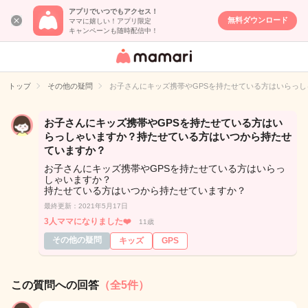
アプリでいつでもアクセス！
無料ダウンロード
ママに嬉しい！アプリ限定
キャンペーンも随時配信中！
女性専用匿名QA
アプリ・情報サ
トップ
その他の疑問
お子さんにキッズ携帯やGPSを持たせている方はいらっ
イト
お子さんにキッズ携帯やGPSを持たせている方はい
らっしゃいますか？持たせている方はいつから持たせ
ていますか？
お子さんにキッズ携帯やGPSを持たせている方はいらっ
しゃいますか？
持たせている方はいつから持たせていますか？
最終更新：2021年5月17日
3人ママになりました❤️
11歳
その他の疑問
キッズ
GPS
この質問への回答
（全5件）