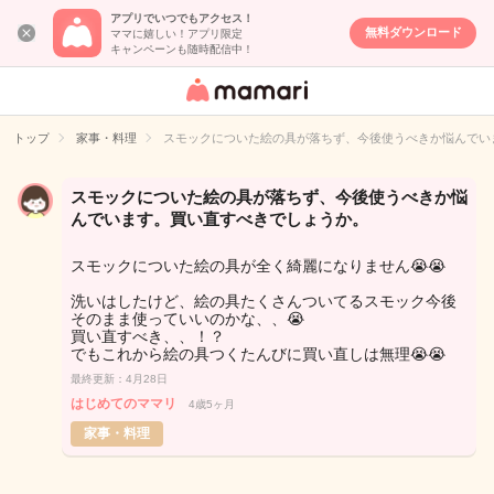
アプリでいつでもアクセス！
無料ダウンロード
ママに嬉しい！アプリ限定
キャンペーンも随時配信中！
女性専用匿名QA
アプリ・情報サ
トップ
家事・料理
スモックについた絵の具が落ちず、今後使うべきか悩んでい
イト
スモックについた絵の具が落ちず、今後使うべきか悩
んでいます。買い直すべきでしょうか。
スモックについた絵の具が全く綺麗になりません😭😭
洗いはしたけど、絵の具たくさんついてるスモック今後
そのまま使っていいのかな、、😭
買い直すべき、、！？
でもこれから絵の具つくたんびに買い直しは無理😭😭
最終更新：4月28日
はじめてのママリ
4歳5ヶ月
家事・料理