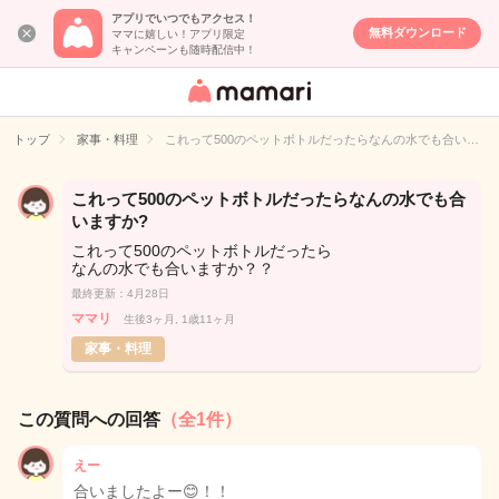
アプリでいつでもアクセス！
無料ダウンロード
ママに嬉しい！アプリ限定
キャンペーンも随時配信中！
女性専用匿名QA
アプリ・情報サ
トップ
家事・料理
これって500のペットボトルだったらなんの水でも合い…
イト
これって500のペットボトルだったらなんの水でも合
いますか?
これって500のペットボトルだったら
なんの水でも合いますか？？
最終更新：4月28日
ママリ
生後3ヶ月, 1歳11ヶ月
家事・料理
この質問への回答
（全1件）
えー
合いましたよー😊！！